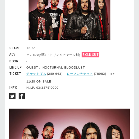
START
18:30
ADV
￥2,800(税込・ドリンクチャージ別)
SOLD OUT
DOOR
-
LINE UP
GUEST： NOCTURNAL BLOODLUST
TICKET
チケットぴあ
[280-663]
ローソンチケット
[78983] e+
11/28 ON SALE
INFO
H.I.P. 03(3475)9999