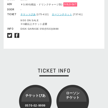
ADV
￥3,800(税込・ドリンクチャージ別)
SOLD OUT
DOOR
-
TICKET
チケットぴあ
[175-412]
ローソンチケット
[73741]
9/30 ON SALE
※3歳以上チケット必要
INFO
DISK GARAGE 050(5533)0888
TICKET INFO
ローソン
チケットぴあ
チケット
0570-02-9999