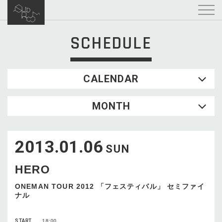
SCHEDULE
CALENDAR
2026.08
MONTH
SUN
MON
TUE
WED
THU
FRI
SAT
1
2013.01.06
2
3
4
5
6
7
8
SUN
9
10
11
12
13
14
15
HERO
16
17
18
19
20
21
22
23
24
25
26
27
28
29
ONEMAN TOUR 2012 「フェスティバル」 セミファイ
ナル
30
31
START
18:00