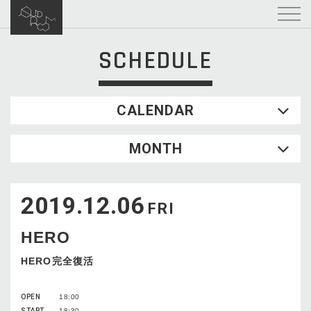
SCHEDULE
CALENDAR
2026.08
MONTH
SUN
MON
TUE
WED
THU
FRI
SAT
1
2019.12.06
2
3
4
5
6
7
8
FRI
9
10
11
12
13
14
15
HERO
16
17
18
19
20
21
22
23
24
25
26
27
28
29
HERO完全復活
30
31
OPEN
18:00
START
18:30