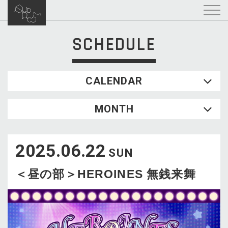
SCHEDULE
CALENDAR
2026.08
MONTH
SUN
MON
TUE
WED
THU
FRI
SAT
1
2025.06.22
2
3
4
5
6
7
8
SUN
9
10
11
12
13
14
15
＜昼の部＞HEROINES 無銭来舞
16
17
18
19
20
21
22
23
24
25
26
27
28
29
30
31