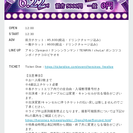
OPEN
12:00
START
12:30
ADV
前方チケット：¥5,600(税込・ドリンクチャージ込み)
一般チケット：¥600(税込・ドリンクチャージ込み)
LINE UP
アキシブproject
/
テンシンランマン
/
TENRIN
/
chuLa
/
ポンコツコ
ンボ
/
ナナコロビヤオキ
TICKET
Ticket Dive：
https://ticketdive.com/event/heroines_freelive
【注意事項】
※お一人様2枚まで
※4歳以上チケット必要
※各チケットエリア内での全自由・入場整理番号付き
※出演者・タイムテーブルには変更・キャンセルが出る場合がござい
ます。
※出演変更/キャンセルに伴うチケットの払い戻しは致しませんのでご
了承ください。
※ライブ中は原則撮影禁止となります。撮影可能箇所については下記U
RLの案内をご確認ください。
https://heroines.jp/news/public/_/3pqu3jhqel5onzqd.html
“
※特典会時間は表記時間から開始・終了共に変更となる場合がござい
ます。