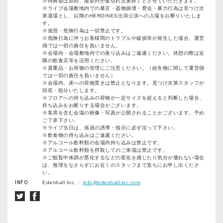
※特典会は原則、撮影列が途切れ次第終了とさせていただきます。
※ライブ会場敷地内での暴言・器物損壊・脅迫・暴力行為は見つけ次
第退場とし、以降のHEROINES出演公演への入場をお断りいたしま
す。
※迷惑・危険行為は一切禁止です。
※危険行為に伴うお客様間のトラブルや破損等が発生した場合、運営
側では一切の責任を負いません。
※会場内・会場敷地内での座り込みはご遠慮ください。休憩の際は近
隣の飲食店等を活用ください。
※貴重品・お荷物の管理にご注意ください。（紛失物に関して運営側
では一切の責任を負いません）
※会場内、床への荷物置きは禁止となります。見つけ次第スタッフが
回収・処分いたします。
※フロアへの持ち込みの荷物が一定サイズを超えると判断した場合、
持ち込みをお断りする場合がございます。
※客席を含む会場の映像・写真が公開されることがございます。予め
ご了承下さい。
※ライブ当日は、係員の誘導・指示に必ず従って下さい。
※飲食物の持ち込みはご遠慮ください。
※アルコール飲料類の会場内持ち込みは禁止です。
※アルコール飲料類を摂取してのご来場は禁止です。
※ご観覧中体調が悪化するなどの変化を感じたり気分が優れない場合
は、無理をなさらずにお近くのスタッフまで直ちにお申し出くださ
い。
INFO
Edenhall Inc.：
info@edenhall-inc.com