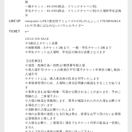
能
一般チケット：¥4,000(税込・ドリンクチャージ別)
学生チケット：¥2,000(税込・ドリンクチャージ別)※入場時学生証掲
示
LINE UP
twinpale/i LiFE!/夜光性アミューズ/i-COL/のんふぃく!/TENRIN/BLK
LiLiY/天使にはなれない/パラレルサイダー
TICKET
e+
10/13 ON SALE
※3歳以上チケット必要
※枚数制限：Sチケット1枚まで、一般・学生チケット2枚まで
※学生チケットは入場時、学生証の掲示が必要となります
【注意事項】
※迷惑・危険行為一切禁止/整理番号順入場
※再入場不可/チケットの再発行不可/電子チケット半券切り離し無効・
入場不可
※チケットには、購入者自身の氏名を印字いたします
※来場者管理のため、入場時に身分証明書の確認をすることがありま
す
※客席を含む会場の映像・写真が公開されることがあります。予めご
理解の上、ご来場下さい
※入場の検温を実施致します、異常が確認された方の入場をお断りす
る場合がございます
※泥酔者の入場はお断りいたします
※他のお客様の迷惑となる行為は禁止、節度をお守り頂けないお客様
は退場処分と致します
※入場をお断り、ご退場頂く場合でもチケット代等の返金は一切致し
ません
※ライブ当日は係員の誘導・指示に従って下さい。