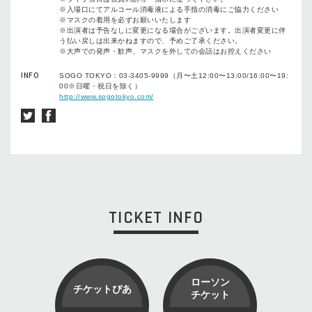
※入場口にてアルコール消毒液による手指の消毒にご協力ください
※マスクの着用を必ずお願いいたします
※出演者は予告なしに変更になる場合がございます。出演者変更に伴
う払い戻しは出来かねますので、予めご了承ください。
※大声での発声・歓声、マスクを外しての会話はお控えください
INFO
SOGO TOKYO：03-3405-9999（月〜土12:00〜13:00/16:00〜19:
00※日曜・祝日を除く）
http://www.sogotokyo.com/
TICKET INFO
ローソン
チケットぴあ
チケット