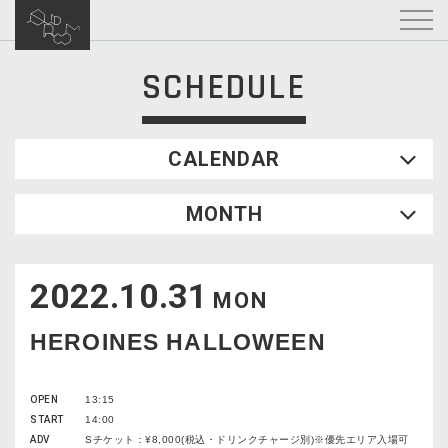
SCHEDULE
CALENDAR
2026.08
MONTH
SUN
MON
TUE
WED
THU
FRI
SAT
1
2022.10.31
2
3
4
5
6
7
8
MON
9
10
11
12
13
14
15
HEROINES HALLOWEEN
16
17
18
19
20
21
22
23
24
25
26
27
28
29
OPEN
13:15
30
31
START
14:00
ADV
Sチケット：¥8,000(税込・ドリンクチャージ別)※優先エリア入場可