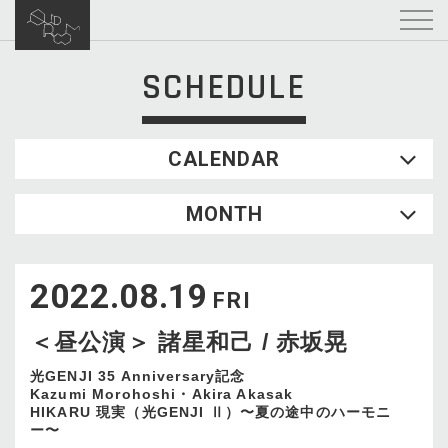
SCHEDULE
CALENDAR
2026.08
MONTH
SUN
MON
TUE
WED
THU
FRI
SAT
1
2022.08.19
2
3
4
5
6
7
8
FRI
9
10
11
12
13
14
15
＜昼公演＞ 諸星和己 / 赤坂晃
16
17
18
19
20
21
22
23
24
25
26
27
28
29
光GENJI 35 Anniversary記念
Kazumi Morohoshi・Akira Akasak
30
31
HIKARU 現実（光GENJI Ⅱ）〜夏の途中のハーモニ
ー〜