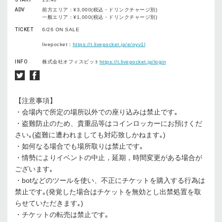
ADV
前方エリア：¥3,000(税込・ドリンクチャージ別)
一般エリア：¥1,000(税込・ドリンクチャージ別)
TICKET
6/26 ON SALE
livepocket：
https://t.livepocket.jp/e/oyv1l
INFO
株式会社オフィスビット
https://t.livepocket.jp/login
【注意事項】
・会場内で所定の場所以外での座り込みは禁止です｡
・盗難防止のため、貴重品等はコインロッカーにお預けくだ
さい｡(盗難に遭われましても対応致しかねます｡)
・如何なる場合でも場所取りは禁止です｡
・情勢によりイベントの中止，延期，時間変更がある場合が
ございます｡
・botなどのツールを使い、不正にチケットを購入する行為は
禁止です｡(発覚した場合はチケットを無効とし出禁処置を取
らせていただきます｡)
・チケットの転売は禁止です｡