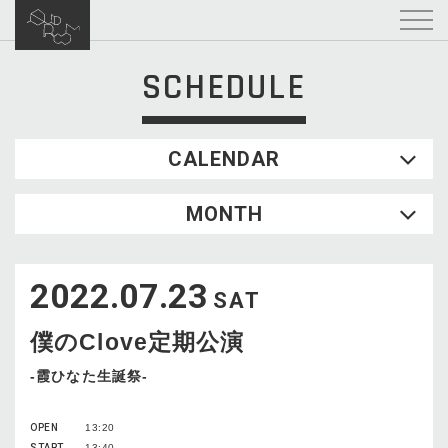
SCHEDULE
CALENDAR
2026.08
MONTH
SUN
MON
TUE
WED
THU
FRI
SAT
1
2022.07.23
2
3
4
5
6
7
8
SAT
9
10
11
12
13
14
15
僕のClove定期公演
16
17
18
19
20
21
22
23
24
25
26
27
28
29
-霞ひなた生誕祭-
30
31
OPEN
13:20
START
13:40