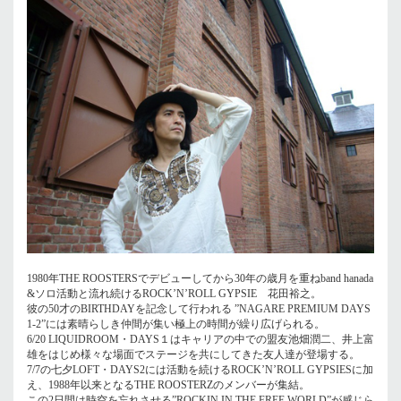
1980年THE ROOSTERSでデビューしてから30年の歳月を重ねband hanada
&ソロ活動と流れ続けるROCK’N’ROLL GYPSIE 花田裕之。
彼の50才のBIRTHDAYを記念して行われる ”NAGARE PREMIUM DAYS
1-2”には素晴らしき仲間が集い極上の時間が繰り広げられる。
6/20 LIQUIDROOM・DAYS１はキャリアの中での盟友池畑潤二、井上富
雄をはじめ様々な場面でステージを共にしてきた友人達が登場する。
7/7の七夕LOFT・DAYS2には活動を続けるROCK’N’ROLL GYPSIESに加
え、1988年以来となるTHE ROOSTERZのメンバーが集結。
この2日間は時空を忘れさせる”ROCKIN IN THE FREE WORLD”が感じら