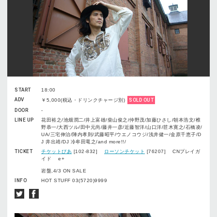
START
18:00
ADV
￥5,000(税込・ドリンクチャージ別)
SOLD OUT
DOOR
-
LINE UP
花田裕之/池畑潤二/井上富雄/柴山俊之/仲野茂/加藤ひさし/朝本浩文/椎
野恭一/大西ツル/田中元尚/藤井一彦/近藤智洋/山口洋/苣木寛之/石橋凌/
UA/三宅伸治/陣内孝則/武藤昭平/ウエノコウジ/浅井健一/金原千恵子/D
J 井出靖/DJ 冷牟田竜之/and more!!/
TICKET
チケットぴあ
[102-832]
ローソンチケット
[76207] CNプレイガ
イド e+
岩盤,4/3 ON SALE
INFO
HOT STUFF 03(5720)9999