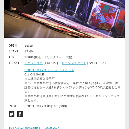
OPEN
16:15
START
17:00
ADV
¥6000(税込・ドリンクチャージ別)
TICKET
チケットぴあ
[113-127]
ローソンチケット
[72184] e+
SOGO TOKYO オンラインチケット
6/1 ON SALE
※未就学児童入場不可
※小・中学生の方は必ず保護者と一緒にご入場ください。その際、保
護者の方もお一人様1枚チケット(スタンディング¥6,000)が必要となり
ます。
※学生の方は公演当日窓口にて学生証提示で¥1,000キャッシュバック
致します。
INFO
SOGO TOKYO 03(3405)9999
8/19の公演詳細はコチラから