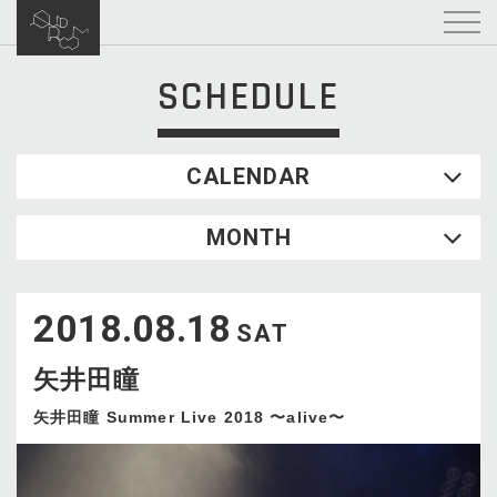
SCHEDULE
CALENDAR
2026.08
MONTH
SUN
MON
TUE
WED
THU
FRI
SAT
1
2018.08.18
2
3
4
5
6
7
8
SAT
9
10
11
12
13
14
15
矢井田瞳
16
17
18
19
20
21
22
23
24
25
26
27
28
29
矢井田瞳 Summer Live 2018 〜alive〜
30
31