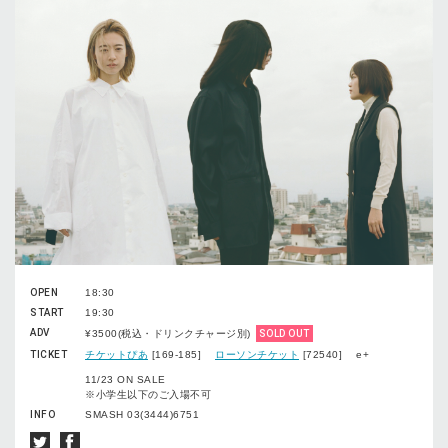
OPEN
18:30
START
19:30
ADV
¥3500(税込・ドリンクチャージ別)
SOLD OUT
TICKET
チケットぴあ
[169-185]
ローソンチケット
[72540] e+
11/23 ON SALE
※小学生以下のご入場不可
INFO
SMASH 03(3444)6751