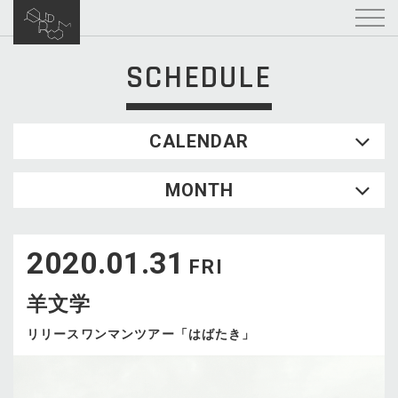
SCHEDULE
CALENDAR
2026.08
MONTH
SUN
MON
TUE
WED
THU
FRI
SAT
1
2020.01.31
2
3
4
5
6
7
8
FRI
9
10
11
12
13
14
15
羊文学
16
17
18
19
20
21
22
23
24
25
26
27
28
29
リリースワンマンツアー「はばたき」
30
31