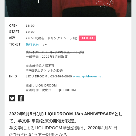
OPEN
18:00
START
19:00
ADV
¥4,500(税込・ドリンクチャージ別)
SOLD OUT
TICKET
先行予約
e+
先行予約：2022年7月22日(金)-26日(火)
一般発売：2022年8月6日(日)
※未就学児入場不可
※6歳以上チケットが必要
INFO
LIQUIDROOM：03-5464-0800
www.liquidroom.net
主催：LIQUIDROOM
企画制作：次世代・LIQUIDROOM
2022年9月5日(月) LIQUIDROOM 18th ANNIVERSARYとし
て、羊文学 単独公演の開催が決定。
羊文学によるLIQUIDROOM単独公演は、2020年1月31日
の”はばたき”ツアー以来となる。