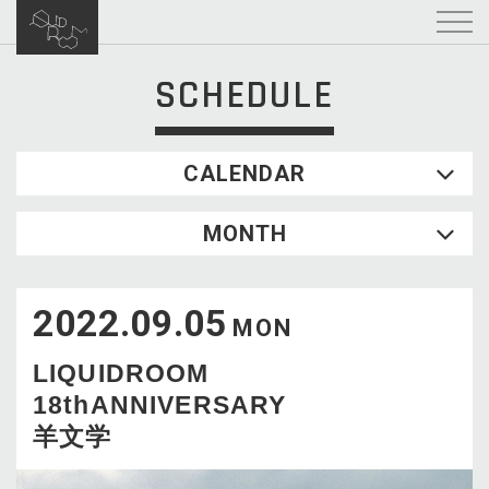
SCHEDULE
CALENDAR
2026.08
MONTH
SUN
MON
TUE
WED
THU
FRI
SAT
1
2022.09.05
2
3
4
5
6
7
8
MON
9
10
11
12
13
14
15
LIQUIDROOM
16
17
18
19
20
21
22
18thANNIVERSARY
23
24
25
26
27
28
29
羊文学
30
31