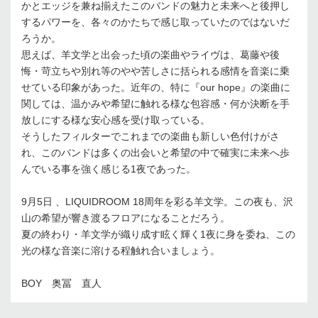
かとエッジを兼ね揃えたこのバンドの魅力と未来へと後押し
するパワーを、各々のかたちで感じ取っていたのではないだ
ろうか。
思えば、羊文学と出会った頃の楽曲やライヴは、葛藤や後
悔・苛立ちや別れ等のやや苦しさに括られる感情を音楽に乗
せている印象があった。近年の、特に『our hope』の楽曲に
関しては、温かみや希望に触れる様な包容感・何か決断を手
放しにする様な安心感を受け取っている。
そうしたフィルターでこれまでの楽曲も新しい色付けがさ
れ、このバンドは多くの出会いと希望の中で確実に未来へ歩
んでいる事を強く感じる1夜であった。
9月5日 、LIQUIDROOM 18周年を彩る羊文学。この夜も、沢
山の希望が響き渡るフロアになることだろう。
夏の終わり・羊文学が織り成す眩く輝く1夜に身を委ね、この
光の様な音楽に溶ける程触れ合いましょう。
BOY 奥冨 直人