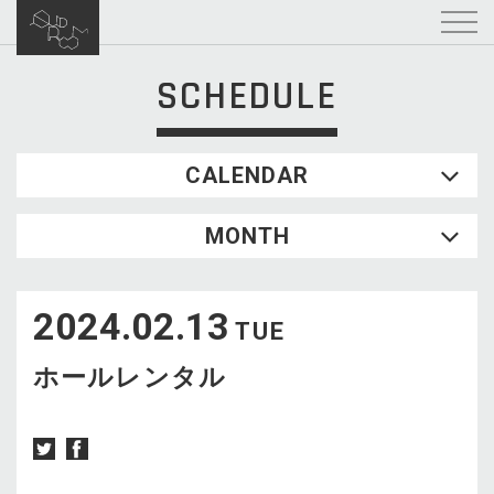
SCHEDULE
CALENDAR
2026.08
MONTH
SUN
MON
TUE
WED
THU
FRI
SAT
1
2024.02.13
2
3
4
5
6
7
8
TUE
9
10
11
12
13
14
15
ホールレンタル
16
17
18
19
20
21
22
23
24
25
26
27
28
29
30
31