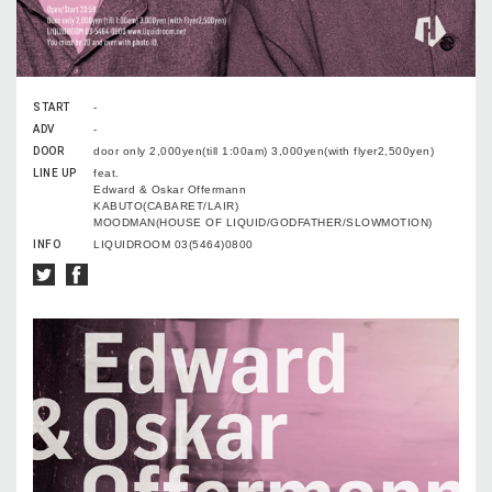
START
-
ADV
-
DOOR
door only 2,000yen(till 1:00am) 3,000yen(with flyer2,500yen)
LINE UP
feat.
Edward & Oskar Offermann
KABUTO(CABARET/LAIR)
MOODMAN(HOUSE OF LIQUID/GODFATHER/SLOWMOTION)
INFO
LIQUIDROOM 03(5464)0800