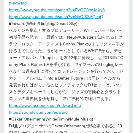
n-edward
https://www.youtube.com/watch?v=PVOC0nwMXy8
https://www.youtube.com/watch?v=NoOf3SAQcqQ
■Edward(White/Giegling/Desert Sky)
ベルリンを拠点とするプロデューサー。WHITEレーベルから
初期作品を発表し、最近では（Neu!やClusterで知られる）ク
ラウトロック・アーティストConny Plankのリミックスを手が
けるまでになった。彼がホームとしているWHITEから、デビ
ュー・アルバム『Teupitz』を2012年に発表し、翌2013年にC
onny Plank Remix EPを手がける。ワイマールのGieglingレー
ベルとは過去3年に渡ってコラボレーションを行っており、セ
カンド・アルバム『Into a Better Future』は同レーベルから
発表されたばかり。彼のヒプノティックなDJセットは、ハウ
スとテクノをベースにしながら、ジャズの冒険心とクラウト
ロックの世界観を併せ持ち、常に神秘的で繊細である。
https://www.facebook.com/edward.info
https://soundcloud.com/edward
■Oskar Offermann(White/Rimini/Mule Musiq)
DJ兼プロデューサーのOskar Offermannは野心家である。20
07年に面白い名前を持ちグラフィックにもこだわったレーベ