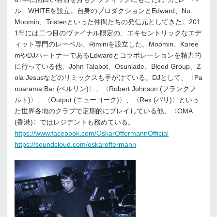
ル、WHITEを設立。自身のプロダクションとEdward、Nu、
Moomin、Tristenといった仲間たちの発信元としてきた。201
1年には二つ目のヴァイナル限定の、エキセントリックなエデ
ィット専門のレーベル、Riminiを設立した。Moomin、Karee
mやDJパートナーであるEdwardとコラボレーションを精力的
に行っている他、John Talabot、Osunlade、Blood Group、Z
ola Jesusなどのリミックスも手がけている。DJとして、〈Pa
noarama Bar (ベルリン)〉、〈Robert Johnson (フランクフ
ルト)〉、〈Output (ニューヨーク)〉、〈Rex (パリ)〉といっ
た世界各地のクラブで定期的にプレイしている他、〈OMA
(香港)〉ではレジデントも務めている。
https://www.facebook.com/OskarOffermannOfficial
https://soundcloud.com/oskaroffermann