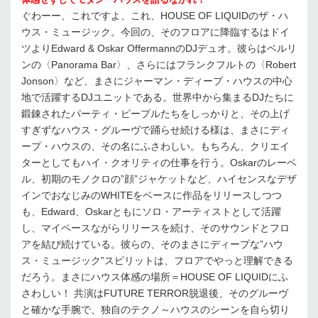
ぐわーー、これですよ、これ、HOUSE OF LIQUIDのザ・ハ
ウス・ミュージック。今回の、そのフロアに降臨するはドイ
ツよりEdward & Oskar OffermannのDJデュオ。彼らはベルリ
ンの〈Panorama Bar〉、さらにはフランクフルトの〈Robert
Jonson〉など、まさにジャーマン・ディープ・ハウスの中心
地で活躍するDJユニットである。世界中から集まるDJたちに
鍛錬されたパーティ・ピープルたちをしっかりと、その上げ
すぎずなハウス・グルーヴで踊らせ続ける様は、まさにディ
ープ・ハウスの、その名にふさわしい。もちろん、クリエイ
ターとしてもハイ・クオリティの仕事を行う。Oskarのレーベ
ル、初期のモノクロの”顔”ジャケットなど、ハイセンスなデザ
インでおなじみのWHITEをベースに作品をリリースしつつ
も、Edward、Oskarともにソロ・アーティストとして活躍
し、マイペースながらリリースを続け、そのサウンドとフロ
アを結び続けている。彼らの、そのまさにディープな”ハウ
ス・ミュージック”スピリットは、フロアでやっと理解できる
だろう。まさにハウス体感の場所＝HOUSE OF LIQUIDにふ
さわしい！ 共演はFUTURE TERROR脱退後、そのグルーヴ
と確かな手腕で、独自のテクノ～ハウスのシーンを自ら切り