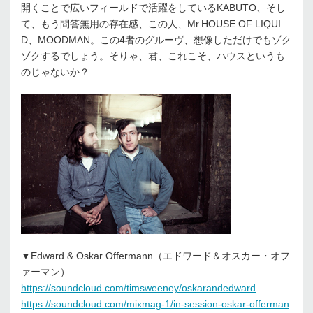
開くことで広いフィールドで活躍をしているKABUTO、そし
て、もう問答無用の存在感、この人、Mr.HOUSE OF LIQUI
D、MOODMAN。この4者のグルーヴ、想像しただけでもゾク
ゾクするでしょう。そりゃ、君、これこそ、ハウスというも
のじゃないか？
▼Edward & Oskar Offermann（エドワード＆オスカー・オフ
ァーマン）
https://soundcloud.com/timsweeney/oskarandedward
https://soundcloud.com/mixmag-1/in-session-oskar-offerman