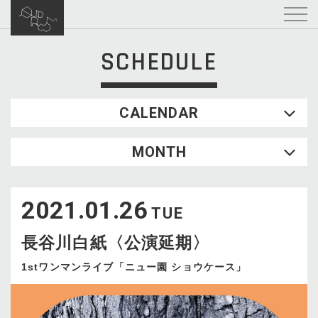
SCHEDULE
CALENDAR
2026.08
MONTH
SUN
MON
TUE
WED
THU
FRI
SAT
1
2021.01.26
2
3
4
5
6
7
8
TUE
9
10
11
12
13
14
15
長谷川白紙〈公演延期〉
16
17
18
19
20
21
22
23
24
25
26
27
28
29
1stワンマンライブ「ニュー園 ショウケース」
30
31