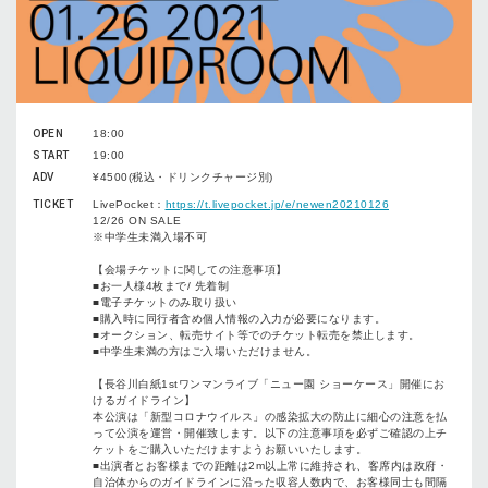
OPEN
18:00
START
19:00
ADV
¥4500(税込・ドリンクチャージ別)
TICKET
LivePocket：
https://t.livepocket.jp/e/newen20210126
12/26 ON SALE
※中学生未満入場不可
【会場チケットに関しての注意事項】
■お一人様4枚まで/ 先着制
■電子チケットのみ取り扱い
■購入時に同行者含め個人情報の入力が必要になります。
■オークション、転売サイト等でのチケット転売を禁止します。
■中学生未満の方はご入場いただけません。
【長谷川白紙1stワンマンライブ「ニュー園 ショーケース」開催にお
けるガイドライン】
本公演は「新型コロナウイルス」の感染拡⼤の防⽌に細⼼の注意を払
って公演を運営・開催致します。以下の注意事項を必ずご確認の上チ
ケットをご購入いただけますようお願いいたします。
■出演者とお客様までの距離は2m以上常に維持され、客席内は政府・
⾃治体からのガイドラインに沿った収容⼈数内で、お客様同⼠も間隔