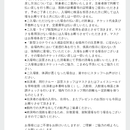
戻し方法については、対象者にご案内いたします。主催者側で判断で
払い戻しを行う際には、医師の診断書等の証明書をご提出いただきま
す。予めご了承ください。入場時に検温を拒否された⽅に関しては入
場をお断りすると共に払い戻しは一切行いません。
■ご入場いただけなかった場合の払い戻しの対象は、チケット代金及び
手数料となります。交通費等は払い戻しいたしません。
■ご⼊場・ライブ観覧時はマスクの着⽤を必須とさせて頂きます。マス
クを着⽤頂けない場合には⼊場をお断りさせていただきます。マスク
はお客様各⾃でご持参ください。
■「新型コロナウイルス感染症対策と会場内での注意事項」に従わない
方、会場内外において迷惑行為を行う方、係員の指示に従わない方
は、強制的に退場していただくか、入場をお断りする場合がございま
す。その場合のチケットの払い戻しは一切いたしません。
■⼊場時に設置されました消毒液にて⼿指の消毒をお願いいたします。
ご⼊場後は咳エチケットへのご協⼒、こまめな⼿洗いにもご協⼒くだ
さい。
■ご⼊場後、体調が悪くなった場合は、速やかにスタッフへお声がけく
ださい。
■出演者、同⾏クルー・設営スタッフはマスクまたはフェイスシールド
を常時使⽤（出演者は本番時を除く）し、⼊館前、⼊館後も検温と体
調チェックを⾏います。場内でのスタッフ間の距離も⼀定距離を保つ
ものとします。
■出演者の会場の⼊待ち、出待ち、またプレゼントのお預かりも今回は
お断りさせて頂きます。
■館内での⼤声を出しての歓声はご遠慮ください。
■終演時の混雑を避けるため、分散退場、規制退場を⾏う場合もござい
ますのでご協⼒ください。
お客様にはご不便をお掛けいたしますが、ご理解・ご協⼒の程よろし
くお願いいたします。