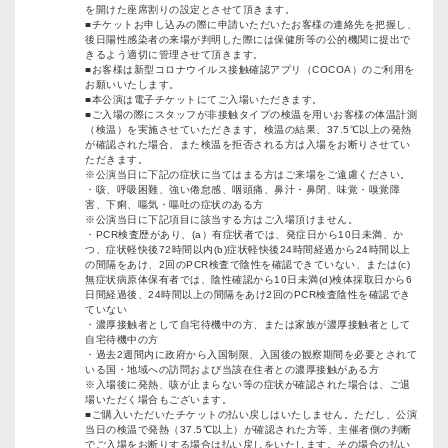
を開けた座席割りの設定とさせて頂きます。
■チケットお申し込みの際に申請いただいたお客様の連絡先を把握し、
後⽇陽性感染者の来場が判明した際には保健所等の公的機関に提出で
きるよう適切に管理させて頂きます。
■お客様は新型コロナウイルス接触確認アプリ（COCOA）のご利⽤を
お願いいたします。
■本公演は電⼦チケットにてご⼊場いただきます。
■ご⼊場の際にスタッフが⾮接触タイプの検温を⽤いお客様の体温計測
（検温）を実施させていただきます。検温の結果、37.5℃以上の発熱
が確認された場合、また検温を拒否される⽅は入場をお断りさせてい
ただきます。
※公演当⽇に下記の症状に当てはまる⽅はご来場をご遠慮ください。
・咳、呼吸困難、強い倦怠感、咽頭痛、⿐汁・⿐閉、味覚・嗅覚障
害、下痢、嘔気・嘔吐の症状のある⽅
※公演当⽇に下記項⽬に該当する⽅はご⼊場頂けません。
・PCR検査歴があり、(a）有症状者では、発症⽇から10⽇未満、か
つ、症状軽快後72時間以内(b)症状軽快後24時間経過から24時間以上
の間隔をあけ、2回のPCR検査で陰性を確認できていない、または(c)
無症状病原体保有者では、陰性確認から10⽇未満(d)検体採取⽇から6
⽇間経過後、24時間以上の間隔をあけ2回のPCR検査陰性を確認でき
ていない
・濃厚接触者として⾃宅待機中の⽅、または家族が濃厚接触者として
⾃宅待機中の⽅
・過去2週間内に政府から⼊国制限、⼊国後の観察期間を必要とされて
いる国・地域への訪問および当該在住者との濃厚接触がある⽅
※⼊場後に発熱、咳が⽌まらない等の症状が確認された場合は、ご退
場いただく場合もございます。
■ご購入いただいたチケットの払い戻しはいたしません。ただし、公演
当日の検温で発熱（37.5℃以上）が確認された方等、主催者側の判断
でご入場をお断りする場合は払い戻しをいたします。その場合の払い