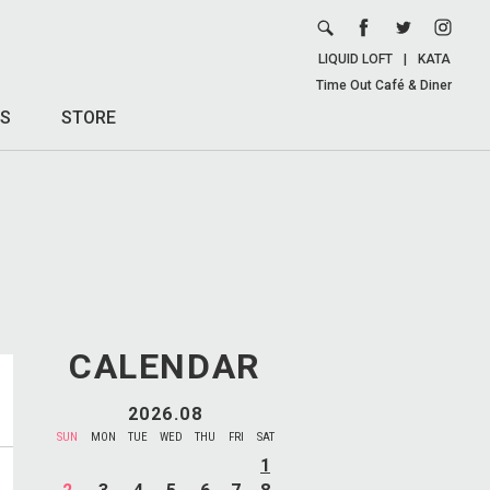
LIQUID LOFT
|
KATA
Time Out Café & Diner
S
STORE
CALENDAR
2026.08
SUN
MON
TUE
WED
THU
FRI
SAT
1