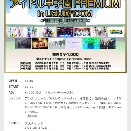
OPEN
11:45
START
12:30
ADV
¥4000(税込・ドリンクチャージ別)
LINE UP
アンスリューム / WILL-O’ / KissBee / 神使轟く、激情の如く。 / SO
L / Devil ANTHEM. / Pimm’s / 26時のマスカレイド / NEO JAPONIS
M / NEMURIORCA / 真っ白なキャンバス / raymay / 我儘ラキア / an
d more…
（順不同）
TICKET
楽天チケット
3/28 ON SALE