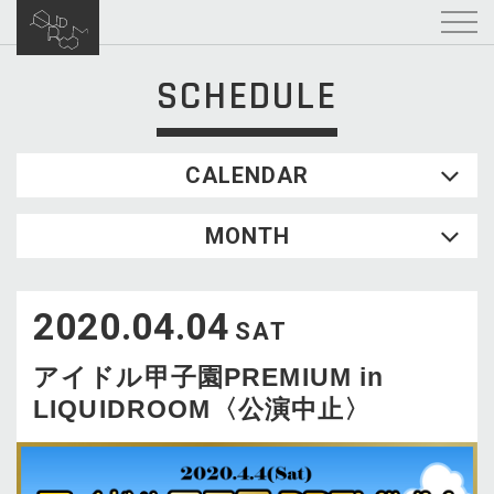
SCHEDULE
CALENDAR
2026.08
MONTH
SUN
MON
TUE
WED
THU
FRI
SAT
1
2020.04.04
2
3
4
5
6
7
8
SAT
9
10
11
12
13
14
15
アイドル甲子園PREMIUM in
16
17
18
19
20
21
22
LIQUIDROOM〈公演中止〉
23
24
25
26
27
28
29
30
31