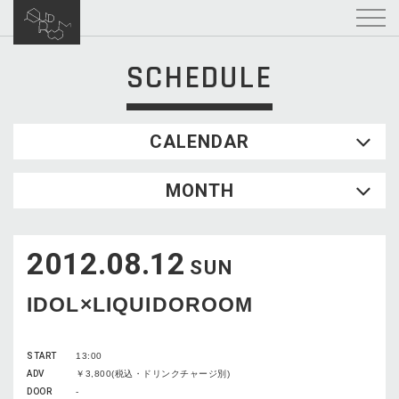
SCHEDULE
CALENDAR
2026.08
MONTH
SUN
MON
TUE
WED
THU
FRI
SAT
1
2012.08.12
2
3
4
5
6
7
8
SUN
9
10
11
12
13
14
15
IDOL×LIQUIDOROOM
16
17
18
19
20
21
22
23
24
25
26
27
28
29
START
13:00
30
31
ADV
￥3,800(税込・ドリンクチャージ別)
DOOR
-