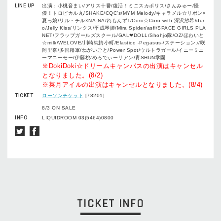
LINE UP
出演：小桃音まい/アリス十番/復活！ミニスカポリス/さんみゅー/怪
傑！トロピカル丸/SHAKE/CQC’s/MYM Melody/キャラメル☆リボン×
夏っ娘/リル・チル×NA-NA/れもんず♪/Coro☆Coro with 深沢紗希/dur
o/Jelly Kiss/リンクス/平成琴姫/Mira Spider/asfi/SPACE GIRLS PLA
NET/フラップガールズスクール/GAL❤DOLL/Shohjo隊/OZ/ほわいと
☆milk/WELOVE/川崎純情小町/Elastico -Pegasus-/ステーション♪/咲
岡里奈/多国籍軍/ねがいごと/Power Spot/ウルトラガール/イニーミニ
ーマニーモー/伊藤桃/めろでぃーリアン/青SHUN学園
※DokiDoki☆ドリームキャンパスの出演はキャンセル
となりました。(8/2)
※菜月アイルの出演はキャンセルとなりました。(8/4)
TICKET
ローソンチケット
[78201]
8/3 ON SALE
INFO
LIQUIDROOM 03(5464)0800
TICKET INFO