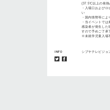
(37.5℃以上の
・入場口およびロ
い
・国内情勢等によ
・当イベントでは
感染者が発生した
すので予めご了承
※未就学児童入場
INFO
シブヤテレビジョン 03