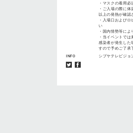
・マスクの着⽤必
・ご⼊場の際に体温
以上の発熱が確認
・⼊場⼝およびロ
い
・国内情勢等によ
・当イベントでは
感染者が発⽣した
すので予めご了承
INFO
シブヤテレビジョン 03