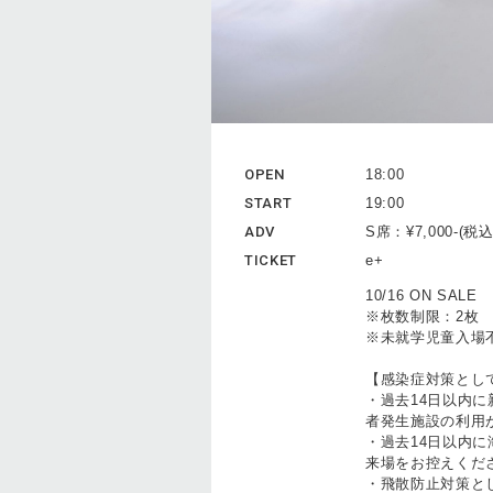
OPEN
18:00
START
19:00
ADV
S席：¥7,000-
TICKET
e+
10/16 ON SALE
※枚数制限：2枚
※未就学児童⼊場
【感染症対策とし
・過去14⽇以内
者発⽣施設の利⽤
・過去14⽇以内
来場をお控えくだ
・⾶散防⽌対策と