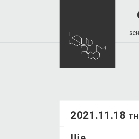
SCH
2021.11.18
T
Ilie