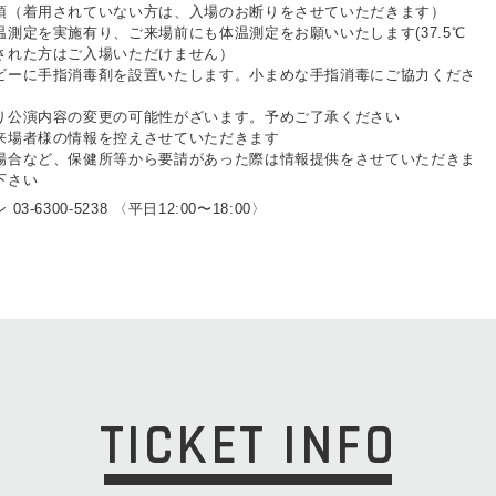
須（着⽤されていない⽅は、⼊場のお断りをさせていただきます）
測定を実施有り、ご来場前にも体温測定をお願いいたします(37.5℃
された⽅はご⼊場いただけません）
ビーに⼿指消毒剤を設置いたします。⼩まめな⼿指消毒にご協⼒くださ
り公演内容の変更の可能性がざいます。予めご了承ください
来場者様の情報を控えさせていただきます
場合など、保健所等から要請があった際は情報提供をさせていただきま
下さい
-6300-5238 〈平⽇12:00〜18:00〉
TICKET INFO