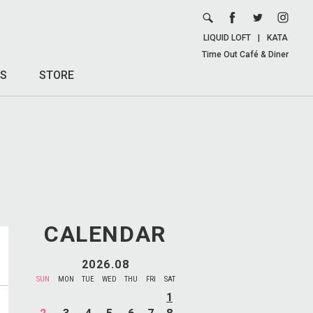
LIQUID LOFT
|
KATA
Time Out Café & Diner
S
STORE
CALENDAR
2026.08
SUN
MON
TUE
WED
THU
FRI
SAT
1