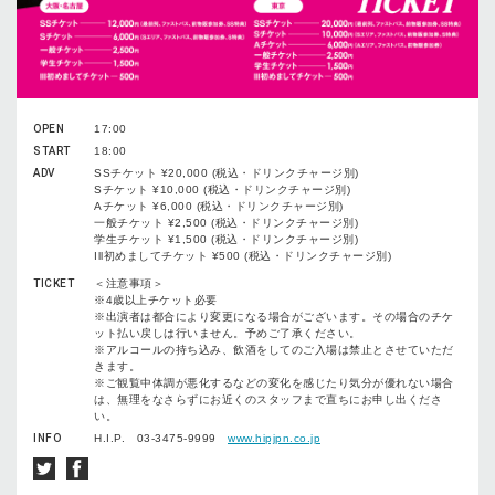
OPEN
17:00
START
18:00
ADV
SSチケット ¥20,000 (税込・ドリンクチャージ別)
Sチケット ¥10,000 (税込・ドリンクチャージ別)
Aチケット ¥6,000 (税込・ドリンクチャージ別)
一般チケット ¥2,500 (税込・ドリンクチャージ別)
学生チケット ¥1,500 (税込・ドリンクチャージ別)
Ill初めましてチケット ¥500 (税込・ドリンクチャージ別)
TICKET
＜注意事項＞
※4歳以上チケット必要
※出演者は都合により変更になる場合がございます。その場合のチケ
ット払い戻しは⾏いません。予めご了承ください。
※アルコールの持ち込み、飲酒をしてのご⼊場は禁⽌とさせていただ
きます。
※ご観覧中体調が悪化するなどの変化を感じたり気分が優れない場合
は、無理をなさらずにお近くのスタッフまで直ちにお申し出くださ
い。
INFO
H.I.P. 03-3475-9999
www.hipjpn.co.jp