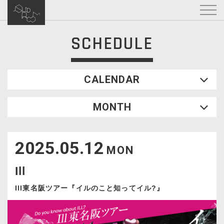
SCHEDULE
CALENDAR
2026.08
MONTH
SUN
MON
TUE
WED
THU
FRI
SAT
1
2025.05.12
2
3
4
5
6
7
8
MON
9
10
11
12
13
14
15
Ill
16
17
18
19
20
21
22
23
24
25
26
27
28
29
Ill東名阪ツアー『イルのこと知ってイル?』
30
31