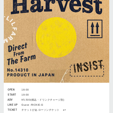
OPEN
18:00
START
19:00
ADV
¥5,500(税込・ドリンクチャージ別)
LINE UP
Guest :RICKIE-G
TICKET
チケットぴあ ローソンチケット e+