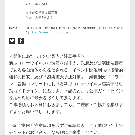
7/10 ON SALE
※未就学児童⼊場不可
※お⼀⼈様4枚まで
INFO
HOT STUFF PROMOTION TEL 03-5720-9999（平⽇12:00〜18:0
0）
http://www.red-hot.ne.jp/
＜開催にあたってのご案内と注意事項＞
新型コロナウイルスの現況を踏まえ、政府及び公演開催都市
である各自治体から発信される「イベント開催制限の段階的
緩和の目安」及び「感染拡大防止対策」、業種別ガイドライ
ン「音楽コンサートにおける新型コロナウイルス感染予防対
策ガイドライン」に基づき、下記のとおり公演ガイドライン
を定め対応に最善を尽くして参ります。
ご来場頂くお客様におきましても、ご理解・ご協力を賜りま
すようお願い申し上げます。
下記ご案内と注意事項を必ずご確認頂き、ご了承頂いた上で
チケットのお申込み、ならびにご来場ください。