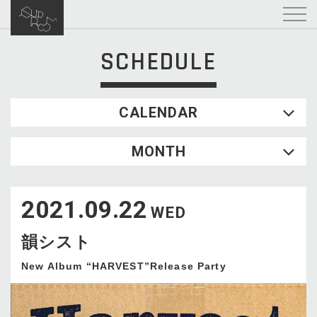
SCHEDULE
CALENDAR
2026.08
MONTH
SUN
MON
TUE
WED
THU
FRI
SAT
1
2021.09.22
2
3
4
5
6
7
8
WED
9
10
11
12
13
14
15
韻シスト
16
17
18
19
20
21
22
23
24
25
26
27
28
29
New Album “HARVEST”Release Party
30
31