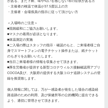
がある、また下痢、味や匂いを感じない等の症状がある方
・主催者の検温で体温が37.5度以上の方
・主催者・会場係員の指示に従って頂けない方
＜入場時のご注意＞
■混雑緩和にご協力お願いします。
■マスクの着用が必須となります。
■体温測定の実施
■ご入場の際はスタッフの指示・確認のもと、ご来場者様ご自
身でスマートフォンの電子チケット操作または、紙チケット
のもぎりをお願いいたします。
■当日ご来場者様の情報を収集させて頂きます。
■厚生労働省が提供する新型コロナウィルス接触確認用アプリ
COCOA及び、大阪府の提供する大阪コロナ追跡システムの登
録を推奨致します。
個人情報に関しては、万が一感染者が発生した場合の感染経
路追跡のための利用、及び保健所等の公的機関に提出できる
よう、適切に管理させて頂きます。