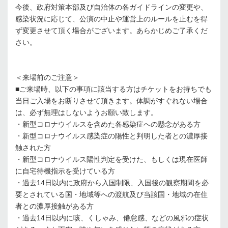
今後、政府対策本部及び自治体の各ガイドラインの変更や、
感染状況に応じて、公演の中止や運営上のルールを止むを得
ず変更させて頂く場合がございます。あらかじめご了承くだ
さい。
＜来場前のご注意＞
■ご来場時、以下の事項に該当する方はチケットをお持ちでも
当日ご入場をお断りさせて頂きます。体調がすぐれない場合
は、必ず無理はしないようお願い致します。
・新型コロナウイルスを含めた各感染症への懸念がある方
・新型コロナウイルス感染症の陽性と判明した者との濃厚接
触された方
・新型コロナウイルス陽性判定を受けた、もしくは現在医師
に自宅待機指示を受けている方
・過去14日以内に政府から入国制限、入国後の観察期間を必
要とされている国・地域等への渡航及び当該国・地域の在住
者との濃厚接触がある方
・過去14日以内に咳、くしゃみ、倦怠感、などの風邪の症状