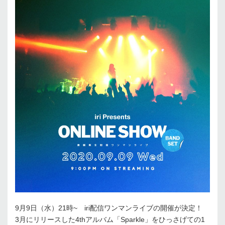
9月9日（水）21時~ iri配信ワンマンライブの開催が決定！
3月にリリースした4thアルバム「Sparkle」をひっさげての1