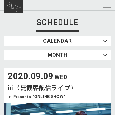
SCHEDULE
CALENDAR
2026.08
MONTH
SUN
MON
TUE
WED
THU
FRI
SAT
1
2020.09.09
2
3
4
5
6
7
8
WED
9
10
11
12
13
14
15
iri〈無観客配信ライブ〉
16
17
18
19
20
21
22
23
24
25
26
27
28
29
iri Presents “ONLINE SHOW”
30
31