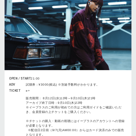
OPEN / START
21:00
ADV
試聴券：¥3000(税込) ※別途手数料がかかります。
TICKET
e+
販売期間： 8月12日(水)12時～9月10日(木)21時
アーカイブ終了日時：9月10日(木)22時
※イープラスのご利用が初めての方はご利用ガイドをご確認いただ
き、会員登録の上チケットをご購入ください。
※チケットの購入・動画の視聴にはイープラスのアカウントへの登録
が必要となります。
※配信日2日前（9/7(月)AM00:00）からはカード決済のみでの販売
となります。