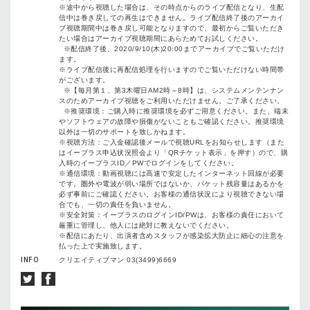
※途中から視聴した場合は、その時点からのライブ配信となり、生配
信中は巻き戻しての再生はできません。ライブ配信終了後のアーカイ
ブ視聴期間中は巻き戻し可能となりますので、最初からご覧いただき
たい場合はアーカイブ視聴期間にあらためてお試しください。
※配信終了後、2020/9/10(木)20:00までアーカイブでご覧いただけ
ます。
※ライブ配信後に再配信処理を行いますのでご覧いただけない時間帯
がございます。
※【毎月第１、第3木曜日AM2時～8時】は、システムメンテンナン
スのためアーカイブ視聴をご利用いただけません。ご了承ください。
※推奨環境：ご購入時に推奨環境を必ずご用意ください。また、端末
やソフトウェアの故障や損傷がないこともご確認ください。推奨環境
以外は一切のサポートを致しかねます。
※視聴方法：ご入金確認後メールで視聴URLをお知らせします（また
はイープラス申込状況照会より「QRチケット表示」を押す）ので、購
入時のイープラスID／PWでログインをしてください。
※通信環境：動画視聴には高速で安定したインターネット回線が必要
です。圏外や電波が弱い場所ではないか、パケット残容量はあるかを
必ず事前にご確認ください。お客様の通信状況により視聴できない場
合でも、一切の責任を負いません。
※安全対策：イープラスのログインID/PWは、お客様の責任において
厳重に管理し、他人には絶対に教えないでください。
※配信にあたり、出演者含めスタッフが感染拡大防止に細心の注意を
払った上で実施致します。
INFO
クリエイティブマン 03(3499)6669