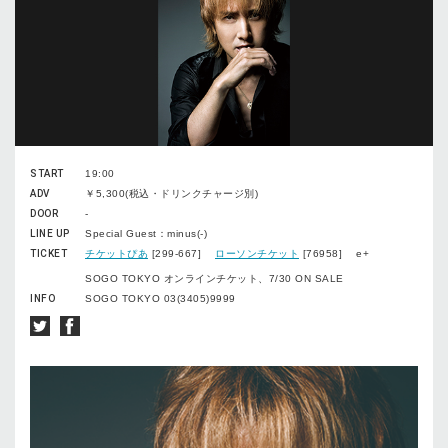
START
19:00
ADV
￥5,300(税込・ドリンクチャージ別)
DOOR
-
LINE UP
Special Guest：minus(-)
TICKET
チケットぴあ
[299-667]
ローソンチケット
[76958] e+
SOGO TOKYO オンラインチケット、7/30 ON SALE
INFO
SOGO TOKYO 03(3405)9999