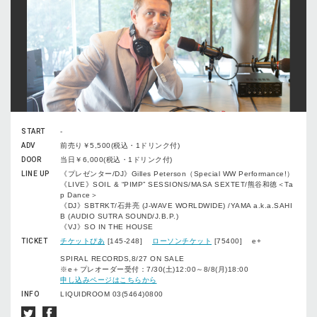
START
-
ADV
前売り￥5,500(税込・1ドリンク付)
DOOR
当日￥6,000(税込・1ドリンク付)
LINE UP
《プレゼンター/DJ》Gilles Peterson（Special WW Performance!）
《LIVE》SOIL & “PIMP” SESSIONS/MASA SEXTET/熊谷和徳＜Ta
p Dance＞
《DJ》SBTRKT/石井亮 (J-WAVE WORLDWIDE) /YAMA a.k.a.SAHI
B (AUDIO SUTRA SOUND/J.B.P.)
《VJ》SO IN THE HOUSE
TICKET
チケットぴあ
[145-248]
ローソンチケット
[75400] e+
SPIRAL RECORDS,8/27 ON SALE
※e＋プレオーダー受付：7/30(土)12:00～8/8(月)18:00
申し込みページはこちらから
INFO
LIQUIDROOM 03(5464)0800