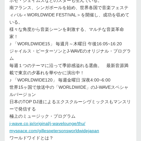
ホセ・ジェイムズなどのスターも生んでいる。
南フランス、シンガポールを始め、世界各国で音楽フェステ
ィバル＜WORLDWIDE FESTIVAL＞を開催し、成功を収めて
いる。
様々な角度から音楽シーンを刺激する、マルチな音楽革命
家！
♪ 「WORLDWIDE15」 毎週月～木曜日 午後16:05~16:20
ジャイルス・ピーターソンとJ-WAVEのオリジナル・プログラ
ム
毎週１つのテーマに沿って季節感溢れる選曲。 最新音源満
載で東京の夕暮れを華やかに演出中！
♪ 「WORLDWIDE120」 毎週金曜日 深夜4:00~6:00
世界15ヶ国で放送中の「WORLDWIDE」のJ-WAVEスペシャ
ルバージョン
日本のTOP DJ達によるエクスクルーシヴミックスもマンスリ
ーで発信する
極上のミュージック・プログラム
j-wave.co.jp/original/j-wavelounge/thu/
myspace.com/gillespetersonsworldwidejapan
ワールドワイドとは？