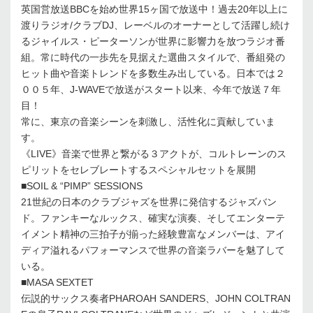
英国営放送BBCを始め世界15ヶ国で放送中！過去20年以上に
渡りラジオ/クラブDJ、レーベルのオーナーとして活躍し続け
るジャイルス・ピーターソンが世界に影響力を放つラジオ番
組。常に時代の一歩先を見据えた選曲スタイルで、番組発の
ヒット曲や音楽トレンドを多数生み出している。日本では２
００５年、J-WAVEで放送がスタート以来、今年で放送７年
目！
常に、東京の音楽シーンを刺激し、活性化に貢献していま
す。
《LIVE》音楽で世界と繋がる３アクトが、コルトレーンのス
ピリットをセレブレートするスペシャルセットを展開
■SOIL & “PIMP” SESSIONS
21世紀の日本のクラブジャズを世界に発信するジャズバン
ド。ファンキーなルックス、確実な演奏、そしてエンターテ
イメント精神の三拍子が揃った経験豊富なメンバーは、アイ
ディア溢れるパフォーマンスで世界の音楽ラバーを魅了して
いる。
■MASA SEXTET
伝説的サックス奏者PHAROAH SANDERS、JOHN COLTRAN