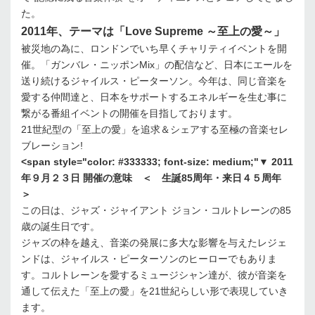
た。
2011年、テーマは「Love Supreme ～至上の愛～」
被災地の為に、ロンドンでいち早くチャリティイベントを開
催。「ガンバレ・ニッポンMix」の配信など、日本にエールを
送り続けるジャイルス・ピーターソン。今年は、同じ音楽を
愛する仲間達と、日本をサポートするエネルギーを生む事に
繋がる番組イベントの開催を目指しております。
21世紀型の「至上の愛」を追求＆シェアする至極の音楽セレ
ブレーション!
<span style="color: #333333; font-size: medium;"▼ 2011
年９月２３日 開催の意味 ＜ 生誕85周年・来日４５周年
＞
この日は、ジャズ・ジャイアント ジョン・コルトレーンの85
歳の誕生日です。
ジャズの枠を越え、音楽の発展に多大な影響を与えたレジェ
ンドは、ジャイルス・ピーターソンのヒーローでもありま
す。コルトレーンを愛するミュージシャン達が、彼が音楽を
通して伝えた「至上の愛」を21世紀らしい形で表現していき
ます。