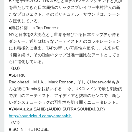
Eの息子RAVI COLTRANEなど世界のジャズレジェントと共演
を果たしてきた日本屈指のサックスプレイヤー中村雅人の新
たなプロジェクト。そのピリチュアル・サウンドは、シーン
を圧倒している。
■熊谷和徳 ＜Tap Dance＞
NYと日本を2大拠点とし世界を飛び回る日本タップ界が誇る
ダンサー。近年は様々なアーティストとのコラボレーション
にも積極的に進出。TAPの新しい可能性を追求し、未来を切
り開き続け、その独自のタップは唯一無比なアートとしてさ
らに進化している。
《DJ》
■SBTRKT
Radiohead、M.I.A.、Mark Ronson、そしてUnderworldもみ
んな彼にRemixをお願いする！ 今、UKロンドンで最も刺激的
で注目のアーティスト。アイディアと抜群のセンスで、新し
いダンスミュージックの可能性を切り開くニュータレント。
■YAMA a.k.a.SAHIB (AUDIO SUTRA SOUND/J.B.P.)
http://soundcloud.com/yamasahib
《VJ》
■ SO IN THE HOUSE