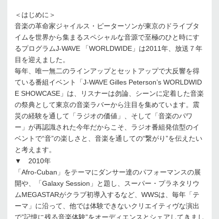
＜はじめに＞
音楽の革命家ジャイルス・ピーターソンが東京のドライブタ
イムを世界から集まるスペシャルな音源で至極のひと時にす
るプログラムJ-WAVE 「WORLDWIDE」は2011年、放送７年
目を迎えました。
毎年、唯一無二のラインアップとセットアップで大反響を得
ている番組イベント「J-WAVE Gilles Peterson’s WORLDWID
E SHOWCASE」は、リスナーは勿論、シーンに定着した音楽
の祭典として東京の音楽ラバーから注目を集めています。震
災の経験を通して「ラジオの価値」、そして「音楽のパワ
ー」が再認識された今年だからこそ、ラジオ番組発信型のイ
ベントで“音”の楽しさと、音楽を通しての“繋がり”を伝えたい
と考えます。
▼ 2010年
「Afro-Cuban」をテーマにダンサー達のパフォーマンスの展
開や、「Galaxy Session」と題し、スーパー・プラネタリウ
ムMEGASTARがクラブ初導入するなど、WWSは、毎年「テ
ーマ」に沿って、他では体験できないクリエイティヴな演出
で”記憶に残る音楽体験”をオーディエンスとシェアしてきまし