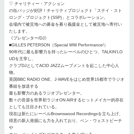
▽ チャリティー・アクション
の缶バッジが好評！チャリティプロジェクト「ステイ・スト
ロング・プロジェクト(SSP)」とコラボレーション。
会場内で被災地への募金を募り義援金として被災地へ寄付い
たします。
《プレゼンター/DJ》
■GILLES PETERSON（Special WW Performance!）
90年代に最も影響力を持ったレーベルのひとつ、TALKIN’LO
UDを主宰し、
クラブDJとしてACID JAZZムーブメントを起こした中心人
物。
英国BBC RADIO ONE、J-WAVEをはじめ世界15都市でラジオ
番組を放送する
最も影響力のあるラジオプレゼンター。
数々の音源を世界初ラジオON AIRするヒットメイカー的存在
としても注目されている。
現在は新たにレーベルBrownswood Recordingsを立ち上げ、
得意の新人発掘にも力を入れており、ベン・ウェストビーチ
や