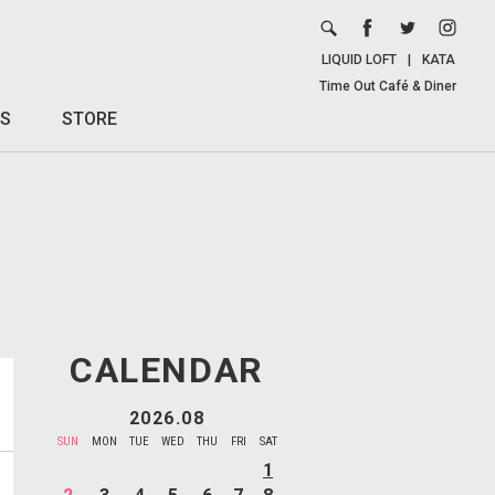
LIQUID LOFT
|
KATA
Time Out Café & Diner
S
STORE
CALENDAR
2026.08
SUN
MON
TUE
WED
THU
FRI
SAT
1