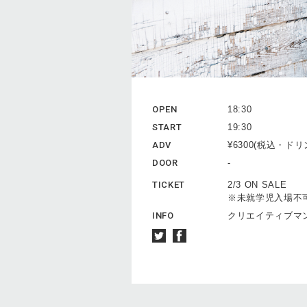
OPEN
18:30
START
19:30
ADV
¥6300(税込・ド
DOOR
-
TICKET
2/3 ON SALE
※未就学児入場不
INFO
クリエイティブマン 0