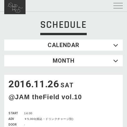
SCHEDULE
CALENDAR
2026.08
MONTH
SUN
MON
TUE
WED
THU
FRI
SAT
1
2016.11.26
2
3
4
5
6
7
8
SAT
9
10
11
12
13
14
15
@JAM theField vol.10
16
17
18
19
20
21
22
23
24
25
26
27
28
29
START
14:00
30
31
ADV
￥5,000(税込・ドリンクチャージ別)
DOOR
-