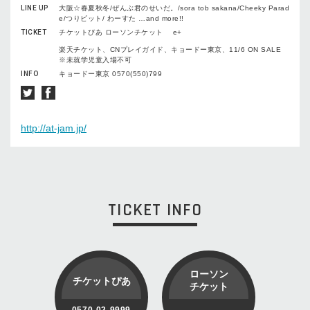
LINE UP
大阪☆春夏秋冬/ぜんぶ君のせいだ。/sora tob sakana/Cheeky Parad
e/つりビット/ わーすた …and more!!
TICKET
チケットぴあ ローソンチケット e+
楽天チケット、CNプレイガイド、キョードー東京、11/6 ON SALE
※未就学児童入場不可
INFO
キョードー東京 0570(550)799
http://at-jam.jp/
TICKET INFO
ローソン
チケットぴあ
チケット
0570-02-9999