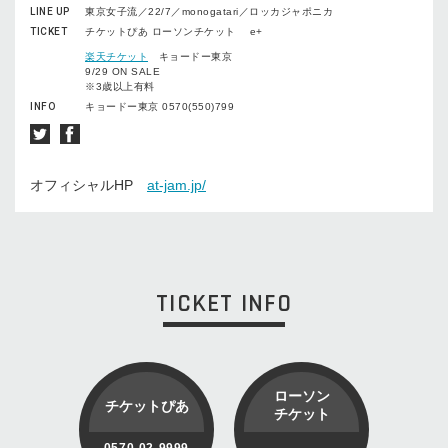
LINE UP
東京女子流／22/7／monogatari／ロッカジャポニカ
TICKET
チケットぴあ ローソンチケット e+
楽天チケット
キョードー東京
9/29 ON SALE
※3歳以上有料
INFO
キョードー東京 0570(550)799
オフィシャルHP
at-jam.jp/
TICKET INFO
ローソン
チケットぴあ
チケット
0570-02-9999