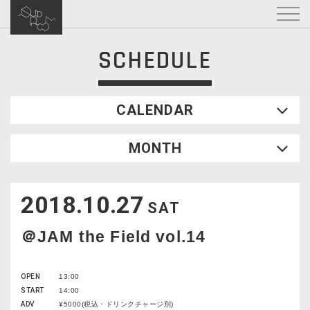
SCHEDULE
CALENDAR
2026.08
MONTH
SUN
MON
TUE
WED
THU
FRI
SAT
1
2018.10.27
2
3
4
5
6
7
8
SAT
9
10
11
12
13
14
15
＠JAM the Field vol.14
16
17
18
19
20
21
22
23
24
25
26
27
28
29
OPEN
13:00
30
31
START
14:00
ADV
¥5000(税込・ドリンクチャージ別)