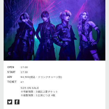
OPEN
17:00
START
17:30
ADV
¥4,500(税込・ドリンクチャージ別)
TICKET
e+
5/25 ON SALE
※年齢制限：3歳以上要チケット
※枚数制限：1公演につき 4枚