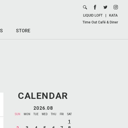
LIQUID LOFT
|
KATA
Time Out Café & Diner
S
STORE
CALENDAR
2026.08
SUN
MON
TUE
WED
THU
FRI
SAT
1