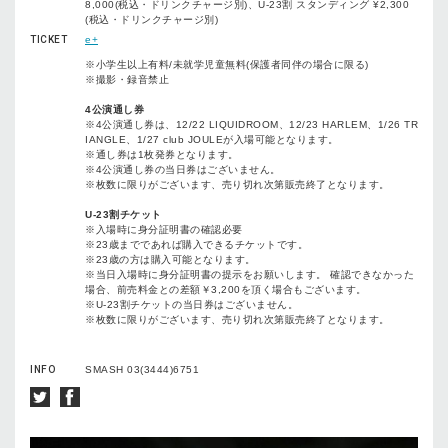
8,000(税込・ドリンクチャージ別)、U-23割 スタンディング ¥2,300
(税込・ドリンクチャージ別)
TICKET
e+
※小学生以上有料/未就学児童無料(保護者同伴の場合に限る)
※撮影・録音禁止
4公演通し券
※4公演通し券は、12/22 LIQUIDROOM、12/23 HARLEM、1/26 TR
IANGLE、1/27 club JOULEが入場可能となります。
※通し券は1枚発券となります。
※4公演通し券の当⽇券はございません。
※枚数に限りがございます、売り切れ次第販売終了となります。
U-23割チケット
※⼊場時に⾝分証明書の確認必要
※23歳までであれば購⼊できるチケットです。
※23歳の⽅は購⼊可能となります。
※当⽇⼊場時に⾝分証明書の提⽰をお願いします。 確認できなかった
場合、前売料⾦との差額￥3,200を頂く場合もございます。
※U-23割チケットの当⽇券はございません。
※枚数に限りがございます、売り切れ次第販売終了となります。
INFO
SMASH 03(3444)6751