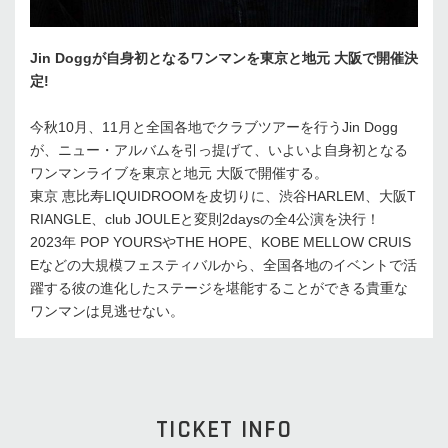
Jin Doggが⾃⾝初となるワンマンを東京と地元 ⼤阪で開催決
定!
今秋10⽉、11⽉と全国各地でクラブツアーを⾏うJin Dogg
が、ニュー・アルバムを引っ提げて、いよいよ⾃⾝初となる
ワンマンライブを東京と地元 ⼤阪で開催する。
東京 恵⽐寿LIQUIDROOMを⽪切りに、渋⾕HARLEM、⼤阪T
RIANGLE、club JOULEと変則2daysの全4公演を決⾏！
2023年 POP YOURSやTHE HOPE、KOBE MELLOW CRUIS
Eなどの⼤規模フェスティバルから、全国各地のイベントで活
躍する彼の進化したステージを堪能することができる貴重な
ワンマンは⾒逃せない。
TICKET INFO