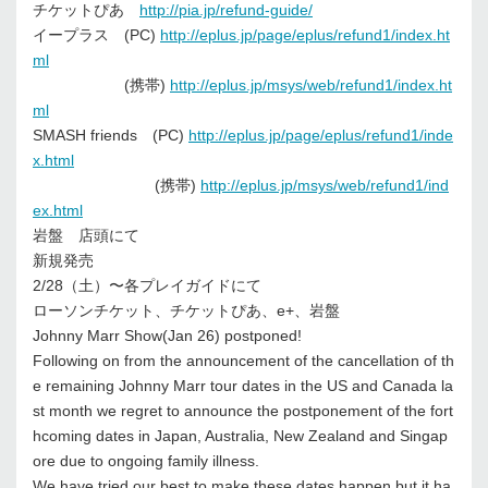
チケットぴあ
http://pia.jp/refund-guide/
イープラス (PC)
http://eplus.jp/page/eplus/refund1/index.ht
ml
(携帯)
http://eplus.jp/msys/web/refund1/index.ht
ml
SMASH friends (PC)
http://eplus.jp/page/eplus/refund1/inde
x.html
(携帯)
http://eplus.jp/msys/web/refund1/ind
ex.html
岩盤 店頭にて
新規発売
2/28（土）〜各プレイガイドにて
ローソンチケット、チケットぴあ、e+、岩盤
Johnny Marr Show(Jan 26) postponed!
Following on from the announcement of the cancellation of th
e remaining Johnny Marr tour dates in the US and Canada la
st month we regret to announce the postponement of the fort
hcoming dates in Japan, Australia, New Zealand and Singap
ore due to ongoing family illness.
We have tried our best to make these dates happen but it ha