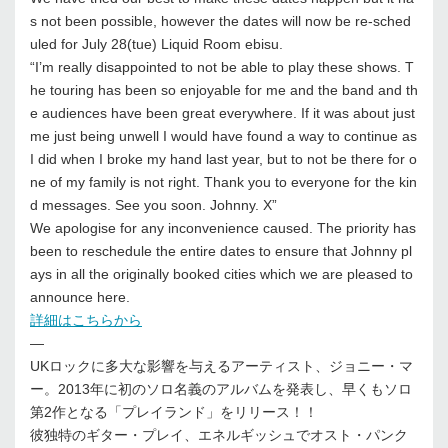
s not been possible, however the dates will now be re-sched
uled for July 28(tue) Liquid Room ebisu.
“I’m really disappointed to not be able to play these shows. T
he touring has been so enjoyable for me and the band and th
e audiences have been great everywhere. If it was about just
me just being unwell I would have found a way to continue as
I did when I broke my hand last year, but to not be there for o
ne of my family is not right. Thank you to everyone for the kin
d messages. See you soon. Johnny. X”
We apologise for any inconvenience caused. The priority has
been to reschedule the entire dates to ensure that Johnny pl
ays in all the originally booked cities which we are pleased to
announce here.
詳細はこちらから
—
UKロックに多大な影響を与えるアーティスト、ジョニー・マ
ー。2013年に初のソロ名義のアルバムを発表し、早くもソロ
第2作となる「プレイランド」をリリース！！
彼独特のギター・プレイ、エネルギッシュでオスト・パンク