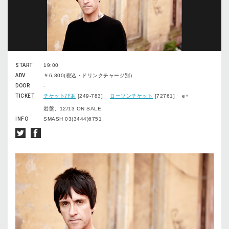
START
19:00
ADV
￥6,800(税込・ドリンクチャージ別)
DOOR
-
TICKET
チケットぴあ
[249-783]
ローソンチケット
[72761] e+
岩盤、12/13 ON SALE
INFO
SMASH 03(3444)6751