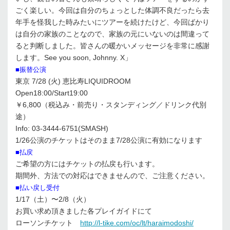
ごく楽しい。今回は自分のちょっとした体調不良だったら去
年手を怪我した時みたいにツアーを続けたけど、今回ばかり
は自分の家族のことなので、家族の元にいないのは間違って
ると判断しました。皆さんの暖かいメッセージを非常に感謝
します。See you soon, Johnny. X」
■振替公演
東京 7/28 (火) 恵比寿LIQUIDROOM
Open18:00/Start19:00
￥6,800（税込み・前売り・スタンディング／ドリンク代別
途）
Info: 03-3444-6751(SMASH)
1/26公演のチケットはそのまま7/28公演に有効になります
■払戻
ご希望の方にはチケットの払戻も行います。
期間外、方法での対応はできませんので、ご注意ください。
■払い戻し受付
1/17（土）〜2/8（火）
お買い求め頂きました各プレイガイドにて
ローソンチケット
http://l-tike.com/oc/lt/haraimodoshi/