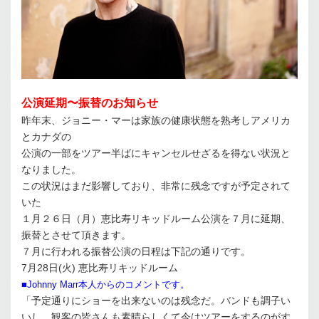
公演延期〜振替のお知らせ
昨年末、ジョニー・マーは家族の健康状態を熟考しアメリカ
とカナダの
公演の一部をツアー半ばにキャンセルせざるを得ない状況と
なりました。
この状況はまだ影響しており、非常に残念ですが予定されて
いた
１月２６日（月）恵比寿リキッドルーム公演を７月に延期、
振替とさせて頂きます。
７月に行われる振替公演の日程は下記の通りです。
7月28日(火) 恵比寿リキッドルーム
■Johnny Marr本人からのコメントです。
「予定通りにショーを出来ないのは残念だ。バンドも調子い
いし、観客の皆さんも素晴らしくて今はツアーをするのがす