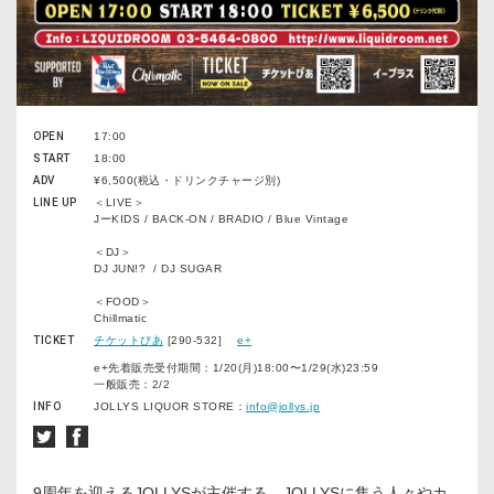
OPEN
17:00
START
18:00
ADV
¥6,500(税込・ドリンクチャージ別)
LINE UP
＜LIVE＞
JーKIDS / BACK-ON / BRADIO / Blue Vintage
＜DJ＞
DJ JUN!? / DJ SUGAR
＜FOOD＞
Chillmatic
TICKET
チケットぴあ
[290-532]
e+
e+先着販売受付期間：1/20(月)18:00〜1/29(水)23:59
一般販売：2/2
INFO
JOLLYS LIQUOR STORE：
info@jollys.jp
9周年を迎えるJOLLYSが主催する、JOLLYSに集う人々やカ