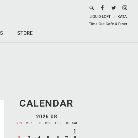
LIQUID LOFT
|
KATA
Time Out Café & Diner
S
STORE
CALENDAR
2026.08
SUN
MON
TUE
WED
THU
FRI
SAT
1