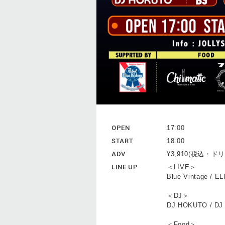
OPEN
17:00
START
18:00
ADV
¥3,910(税込・
LINE UP
＜LIVE＞
Blue Vintage / 
＜DJ＞
DJ HOKUTO / DJ
＜Food＞