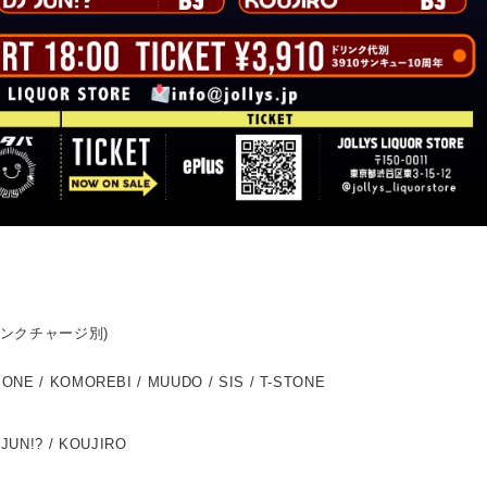
ドリンクチャージ別)
ELIONE / KOMOREBI / MUUDO / SIS / T-STONE
 JUN!? / KOUJIRO