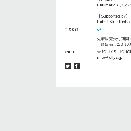
Chillmatic / 
【Supported by】
Pabst Blue Ribbo
TICKET
e+
先着販売受付期間：1/1
一般販売：2/8 10:
INFO
☆JOLLYS LIQU
info@jollys.jp