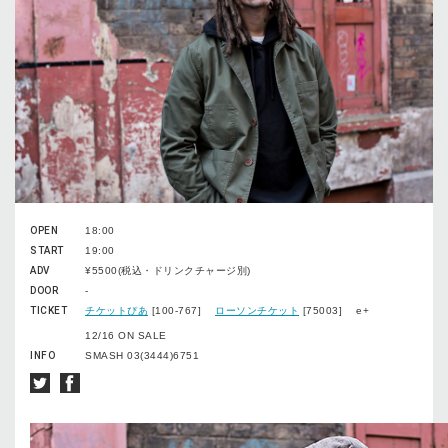
OPEN
18:00
START
19:00
ADV
¥5500(税込・ドリンクチャージ別)
DOOR
-
TICKET
チケットぴあ
[100-767]
ローソンチケット
[75003] e+
12/16 ON SALE
INFO
SMASH 03(3444)6751