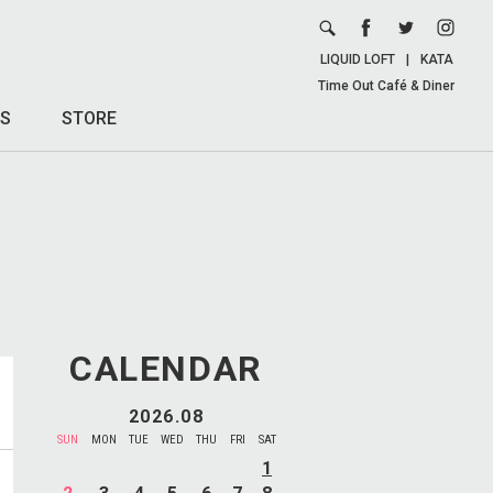
LIQUID LOFT
|
KATA
Time Out Café & Diner
S
STORE
CALENDAR
2026.08
SUN
MON
TUE
WED
THU
FRI
SAT
1