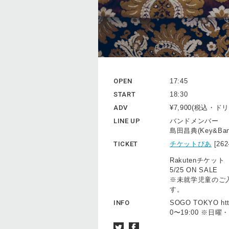
OPEN
17:45
START
18:30
ADV
¥7,900(税込・
LINE UP
バンドメンバー
島田昌典(Key&Ba
TICKET
チケットぴあ
[26
Rakutenチケット
5/25 ON SALE
※未就学児童のご
す。
INFO
SOGO TOKYO http
0〜19:00 ※日