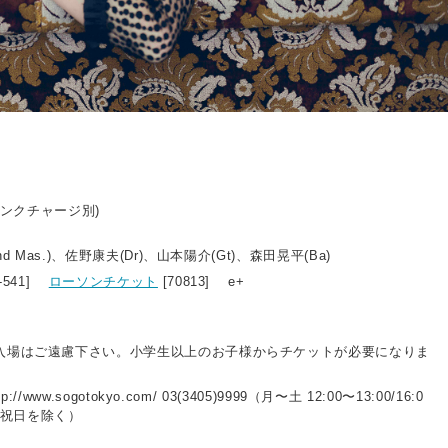
ドリンクチャージ別)
nd Mas.)、佐野康夫(Dr)、山本陽介(Gt)、森田晃平(Ba)
2-541]
ローソンチケット
[70813] e+
入場はご遠慮下さい。小学生以上のお子様からチケットが必要になりま
://www.sogotokyo.com/ 03(3405)9999（月〜土 12:00〜13:00/16:0
曜・祝日を除く）