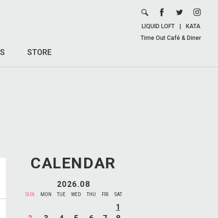
LIQUID LOFT
|
KATA
Time Out Café & Diner
S
STORE
CALENDAR
2026.08
SUN
MON
TUE
WED
THU
FRI
SAT
1