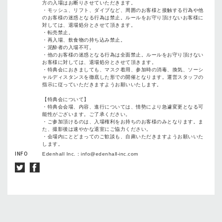
方の入場はお断りさせていただきます。
・モッシュ、リフト、ダイブなど、周囲のお客様と接触する行為や他
のお客様の迷惑となる行為は禁止。ルールをお守り頂けないお客様に
対しては、退場処分とさせて頂きます。
・転売禁止。
・再入場、飲食物の持ち込み禁止。
・泥酔者の入場不可。
・他のお客様の迷惑となる行為は全面禁止。ルールをお守り頂けない
お客様に対しては、退場処分とさせて頂きます。
・特典会におきましても、マスク着用、参加時の消毒、換気、ソーシ
ャルディスタンスを徹底した形での開催となります。運営スタッフの
指示に従っていただきますようお願いいたします。
【特典会について】
・特典会会場、内容、進行については、情勢により急遽変更となる可
能性がございます。ご了承ください。
・ご参加頂けるのは、入場権利をお持ちのお客様のみとなります。ま
た、撮影後は速やかな退室にご協力ください。
・会場内にとどまってのご歓談も、自粛いただきますようお願いいた
します。
INFO
Edenhall Inc.：info@edenhall-inc.com