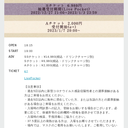
OPEN
18:15
START
19:00
ADV
SSチケット：¥14,980(税込・ドリンクチャージ別)
Sチケット：¥6,980(税込・ドリンクチャージ別)
Aチケット：¥2,000(税込・ドリンクチャージ別)
TICKET
e+
LivePocket
【注意事項】
・過去5日以内に新型コロナウイルス感染症陽性者との濃厚接触がある
方はご来場をお控えください。
・過去5日以内に海外に滞在していた方、または当該の方との濃厚接触
がある場合はご来場をお控えください。
・入場時の問診票への記入、登録をお願いする場合がございます。必
要に応じて、保健所等の公的機関へ情報を提供させて頂きます。
・入場時の検温、手指消毒にご協力ください。
・37.5度以上の発熱がある方は、入場をお断りさせていただきます。
・場内では、マスクのご着用をお願いいたします。ご着用していない