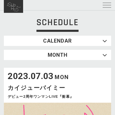
SCHEDULE
CALENDAR
2026.08
MONTH
SUN
MON
TUE
WED
THU
FRI
SAT
1
2023.07.03
2
3
4
5
6
7
8
MON
9
10
11
12
13
14
15
カイジューバイミー
16
17
18
19
20
21
22
23
24
25
26
27
28
29
デビュー2周年ワンマンLIVE『衝幕』
30
31