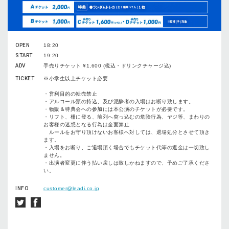
OPEN
18:20
START
19:20
ADV
手売りチケット ¥1,600 (税込・ドリンクチャージ込)
TICKET
※小学生以上チケット必要
・営利目的の転売禁止
・アルコール類の持込、及び泥酔者の入場はお断り致します。
・物販＆特典会への参加には本公演のチケットが必要です。
・リフト、柵に登る、前列へ突っ込むの危険行為、ヤジ等、まわりの
お客様の迷惑となる行為は全面禁止
ルールをお守り頂けないお客様へ対しては、退場処分とさせて頂き
ます。
・入場をお断り、ご退場頂く場合でもチケット代等の返金は一切致し
ません。
・出演者変更に伴う払い戻しは致しかねますので、予めご了承くださ
い。
INFO
customer@leadi.co.jp