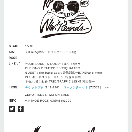
START
15:00
ADV
￥3,675(税込・ドリンクチャージ別)
DOOR
-
LINE UP
YOUR SONG IS GOOD/イルリメ/cero
CUBISMO GRAFICO FIVE/QUATTRO
GUEST：the band apart/曽我部恵一BAND/and more
2Fリキッドロフト ※1F/2F行き来自由
キセル/櫛引彩香 TRIO/TRAFFIC LIGHT/潮田雄一
TICKET
チケットぴあ
[142-886]
ローソンチケット
[72522] e+
ZERO TICKET,7/23 ON SALE
INFO
VINTAGE ROCK 03(5486)1099