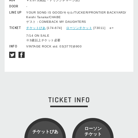
ADV
￥3,675(税込・ドリンクチャージ別)
DOOR
-
LINE UP
YOUR SONG IS GOOD/キセル/TUCKER/FRONTIER BACKYARD/
Keishi Tanaka/CHABE
ゲスト：COMEBACK MY DAUGHTERS
TICKET
チケットぴあ
[174-674]
ローソンチケット
[73011] e+
7/14 ON SALE
※3歳以上チケット必要
INFO
VINTAGE ROCK std. 03(3770)6900
TICKET INFO
ローソン
チケットぴあ
チケット