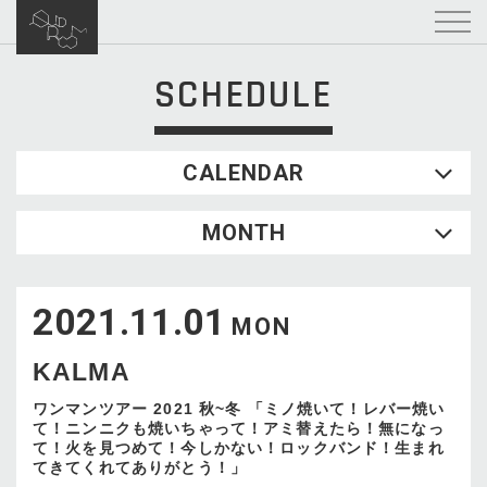
SCHEDULE
CALENDAR
2026.08
MONTH
SUN
MON
TUE
WED
THU
FRI
SAT
1
2021.11.01
2
3
4
5
6
7
8
MON
9
10
11
12
13
14
15
KALMA
16
17
18
19
20
21
22
23
24
25
26
27
28
29
ワンマンツアー 2021 秋~冬 「ミノ焼いて！レバー焼い
て！ニンニクも焼いちゃって！アミ替えたら！無になっ
30
31
て！火を見つめて！今しかない！ロックバンド！生まれ
てきてくれてありがとう！」