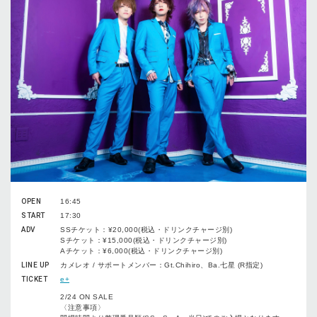
OPEN
16:45
START
17:30
ADV
SSチケット：¥20,000(税込・ドリンクチャージ別)
Sチケット：¥15,000(税込・ドリンクチャージ別)
Aチケット：¥6,000(税込・ドリンクチャージ別)
LINE UP
カメレオ / サポートメンバー：Gt.Chihiro、Ba.七星 (R指定)
TICKET
e+
2/24 ON SALE
〈注意事項〉