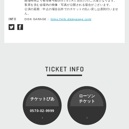
開場時間より整理番号順(SS→S→A→当日)でのご入場となります。
客席を含む会場内の映像・写真が公開される場合がございます。
公演の延期・中止の場合以外でのチケットの払い戻しは原則行いませ
ん。
INFO
DISK GARAGE：
https://info.diskgarage.com/
TICKET INFO
ローソン
チケットぴあ
チケット
0570-02-9999