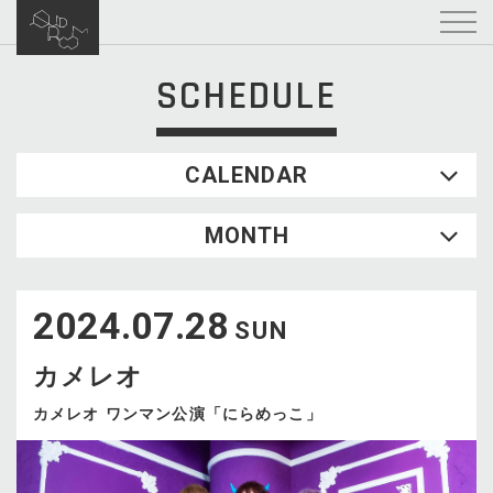
SCHEDULE
CALENDAR
2026.08
MONTH
SUN
MON
TUE
WED
THU
FRI
SAT
1
2024.07.28
2
3
4
5
6
7
8
SUN
9
10
11
12
13
14
15
カメレオ
16
17
18
19
20
21
22
23
24
25
26
27
28
29
カメレオ ワンマン公演「にらめっこ」
30
31