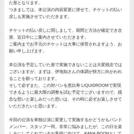
た形となります。
つきましては、本公演の内容変更に併せて、チケットの払い
戻しも実施させていただきます。
チケットの払い戻しに関しまして、期間と⽅法が確定でき次
第、近⽇中にご案内させていただきます。
ご案内までお⼿元のチケットは⼤事に保管されますよう、お
願い申し上げます。
本公演を予定していた形で実施できないことは⼤変残念では
ございますが、まずは、伊地知さんの体調が快⽅に向かわれ
ることを願っております。
そして必ずまた、この対バンを恵⽐寿 LIQUIDROOMで実現
できるように最⼤限の調整を試む予定でございますので、残
念な想いと楽しみだった想いは、その時に必ずお返しさせて
いただきたいと思います。
今回の公演を単独公演に変更して実施するかどうかもバンド
メンバー、スタッフ⼀同、⾮常に悩みましたが、この⽇を楽
しみにしてくれているお客様に向けて、KANA-BOONとして