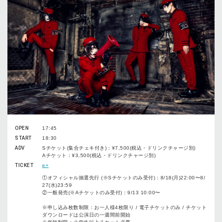
OPEN
17:45
START
18:30
ADV
Sチケット(集合チェキ付き)：¥7,500(税込・ドリンクチャージ別)
Aチケット：¥3,500(税込・ドリンクチャージ別)
TICKET
e+
①オフィシャル抽選先行 (※Sチケットのみ受付)：8/18(月)22:00〜8/
27(水)23:59
②一般発売(※Aチケットのみ受付)：9/13 10:00〜
※申し込み枚数制限：お一人様4枚限り / 電子チケットのみ / チケット
ダウンロードは公演日の一週間前開始