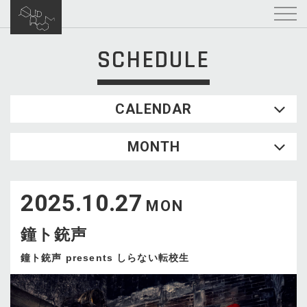
SCHEDULE
CALENDAR
2026.08
MONTH
SUN
MON
TUE
WED
THU
FRI
SAT
1
2025.10.27
2
3
4
5
6
7
8
MON
9
10
11
12
13
14
15
鐘ト銃声
16
17
18
19
20
21
22
23
24
25
26
27
28
29
鐘ト銃声 presents しらない転校生
30
31