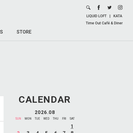
LIQUID LOFT
|
KATA
Time Out Café & Diner
S
STORE
CALENDAR
2026.08
SUN
MON
TUE
WED
THU
FRI
SAT
1