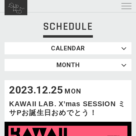
SCHEDULE
CALENDAR
2026.08
MONTH
SUN
MON
TUE
WED
THU
FRI
SAT
1
2023.12.25
2
3
4
5
6
7
8
MON
9
10
11
12
13
14
15
KAWAII LAB. X’mas SESSION ミ
16
17
18
19
20
21
22
サPお誕生日おめでとう！
23
24
25
26
27
28
29
30
31