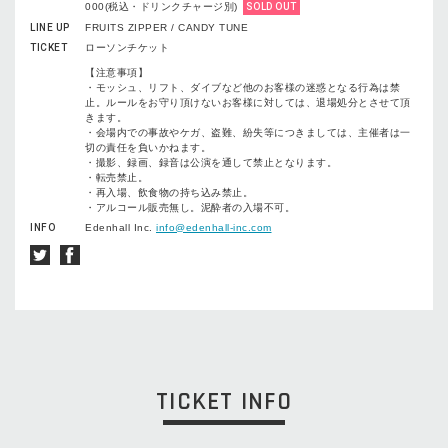
000(税込・ドリンクチャージ別)
SOLD OUT
LINE UP
FRUITS ZIPPER / CANDY TUNE
TICKET
ローソンチケット
【注意事項】
・モッシュ、リフト、ダイブなど他のお客様の迷惑となる行為は禁
止。ルールをお守り頂けないお客様に対しては、退場処分とさせて頂
きます。
・会場内での事故やケガ、盗難、紛失等につきましては、主催者は一
切の責任を負いかねます。
・撮影、録画、録音は公演を通して禁止となります。
・転売禁止。
・再入場、飲食物の持ち込み禁止。
・アルコール販売無し。泥酔者の入場不可。
INFO
Edenhall Inc.
info@edenhall-inc.com
TICKET INFO