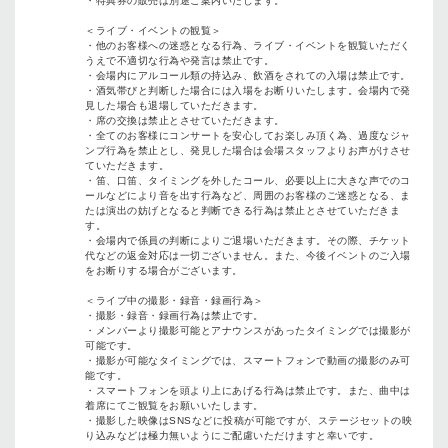
・特典券の販売は別途ご案内いたします。
＜ライブ・イベントの観覧＞
・他のお客様への迷惑となる行為、ライブ・イベントを観覧いただく
うえで不適切な行為や発言は禁止です。
・会場内にアルコール類の持込み、飲酒をされての入場は禁止です。
・酒気帯びと判断した場合には入場をお断りいたします。会場内で発
見した場合も退場していただきます。
・席の交換は禁止とさせていただきます。
・全てのお客様にコンサートを安心してお楽しみ頂く為、過度なジャ
ンプ行為を禁止とし、発見した場合は会場スタッフよりお声がけさせ
ていただきます。
・笛、口笛、タイミングを外したコール、必要以上に大きな声でのコ
ールなどにより音を出す行為など、周囲のお客様のご迷惑となる、ま
たは演出の妨げとなると判断できる行為は禁止とさせていただきま
す。
・会場内で係員の判断によりご退場いただきます。その際、チケット
代などの返金対応は一切ございません。また、今後イベントのご入場
をお断りする場合がございます。
＜ライブ中の撮影・録音・録画行為＞
・撮影・録音・録画行為は禁止です。
・メンバーより撮影可能とアナウンスがあったタイミングでは撮影が
可能です。
・撮影が可能なタイミングでは、スマートフォンで動画の撮影のみ可
能です。
・スマートフォンを頭より上にあげる行為は禁止です。また、曲中は
着席にてご観覧をお願いいたします。
・撮影した映像はSNSなどに投稿が可能ですが、ステージセットの映
り込みなどは極力無いようにご配慮いただけますと幸いです。