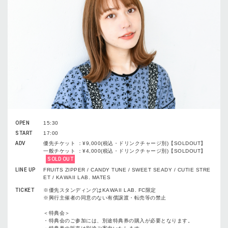
OPEN
15:30
START
17:00
ADV
優先チケット ：¥9,000(税込・ドリンクチャージ別)【SOLDOUT】
一般チケット ：¥4,000(税込・ドリンクチャージ別)【SOLDOUT】
SOLD OUT
LINE UP
FRUITS ZIPPER / CANDY TUNE / SWEET SEADY / CUTIE STRE
ET / KAWAII LAB. MATES
TICKET
※優先スタンディングはKAWAII LAB. FC限定
※興行主催者の同意のない有償譲渡・転売等の禁止
＜特典会＞
・特典会のご参加には、別途特典券の購入が必要となります。