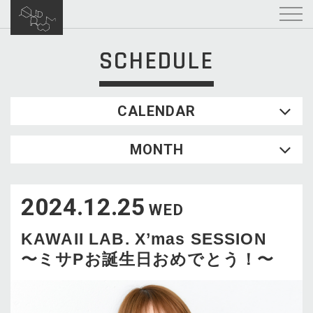
SCHEDULE
CALENDAR
2026.08
MONTH
SUN
MON
TUE
WED
THU
FRI
SAT
1
2024.12.25
2
3
4
5
6
7
8
WED
9
10
11
12
13
14
15
KAWAII LAB. X’mas SESSION
16
17
18
19
20
21
22
〜ミサPお誕生日おめでとう！〜
23
24
25
26
27
28
29
30
31