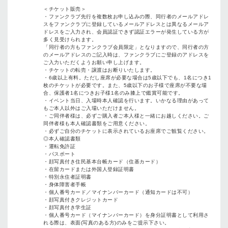
＜チケット販売＞
・ファンクラブ先行を複数枚お申し込みの際、同行者のメールアドレ
スをファンクラブに登録しているメールアドレスとは異なるメールア
ドレスをご入力され、会員認証できず認証エラーが発生している方が
多く見受けられます。
「同行者の方もファンクラブ会員限定」となりますので、同行者の方
のメールアドレスのご記入時は、ファンクラブにご登録のアドレスを
ご入力いただくようお願い申し上げます。
・チケットの転売・譲渡はお断りいたします。
・6歳以上有料。ただし座席が必要な場合は5歳以下でも、1名につき1
枚のチケットが必要です。また、5歳以下のお子様で座席が不要な場
合、保護者1名につきお子様1名のみ膝上で鑑賞可能です。
・イベント当日、入場時本人確認を行います。いかなる理由があって
もご本人以外はご入場いただけません。
・ご同伴者様は、必ずご購入者ご本人様と一緒にお越しください。ご
同伴者様も本人確認書類をご用意ください。
・必ずご自分のチケットに表示されているお座席でご観覧ください。
◎本人確認書類
・運転免許証
・パスポート
・顔写真付き住民基本台帳カード（住基カード）
・在留カードまたは外国人登録証明書
・特別永住者証明書
・身体障害者手帳
・個人番号カード／マイナンバーカード（通知カードは不可）
・顔写真付きクレジットカード
・顔写真付き学生証
・個人番号カード（マイナンバーカード）を身分証明書として利用さ
れる際は、表面(写真のある方)のみをご提示下さい。