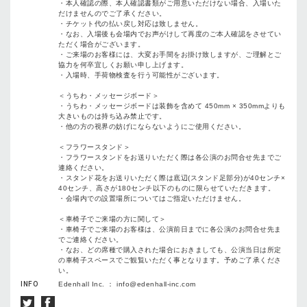
・本人確認の際、本人確認書類がご用意いただけない場合、入場いた
だけませんのでご了承ください。
・チケット代の払い戻し対応は致しません。
・なお、入場後も会場内でお声がけして再度のご本人確認をさせてい
ただく場合がございます。
・ご来場のお客様には、大変お手間をお掛け致しますが、ご理解とご
協力を何卒宜しくお願い申し上げます。
・入場時、手荷物検査を行う可能性がございます。
＜うちわ・メッセージボード＞
・うちわ・メッセージボードは装飾を含めて 450mm × 350mmよりも
大きいものは持ち込み禁止です。
・他の方の視界の妨げにならないようにご使用ください。
＜フラワースタンド＞
・フラワースタンドをお送りいただく際は各公演のお問合せ先までご
連絡ください。
・スタンド花をお送りいただく際は底辺(スタンド足部分)が40センチ×
40センチ、高さが180センチ以下のものに限らせていただきます。
・会場内での設置場所についてはご指定いただけません。
＜車椅子でご来場の方に関して＞
・車椅子でご来場のお客様は、公演前日までに各公演のお問合せ先ま
でご連絡ください。
・なお、どの席種で購入された場合におきましても、公演当日は所定
の車椅子スペースでご観覧いただく事となります。予めご了承くださ
い。
INFO
Edenhall Inc. ： info@edenhall-inc.com