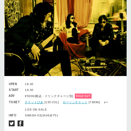
OPEN
18:30
START
19:30
ADV
¥5000(税込・ドリンクチャージ別)
SOLD OUT
TICKET
チケットぴあ
[135-251]
ローソンチケット
[73899] e+
1/26 ON SALE
INFO
SMASH 03(3444)6751