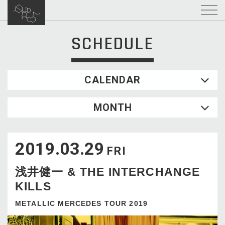
SCHEDULE
CALENDAR
2026.08
MONTH
SUN
MON
TUE
WED
THU
FRI
SAT
1
2019.03.29
2
3
4
5
6
7
8
FRI
9
10
11
12
13
14
15
浅井健一 & THE INTERCHANGE
16
17
18
19
20
21
22
KILLS
23
24
25
26
27
28
29
30
31
METALLIC MERCEDES TOUR 2019