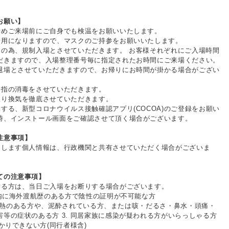
お願い】
めご来場前にご自身でも検温をお願いいたします。
用になりますので、マスクのご持参をお願いいたします。
の為、規制入場とさせていただきます。 お客様それぞれにご入場時間
゙きますので、入場整理番号毎に指定されたお時間にご来場ください。
場とさせていただきますので、お帰りにお時間が掛かる場合がござい
手指の消毒をさせていただきます。
限り換気を徹底させていただきます。
奨する、新型コロナウイルス接触確認アプリ(COCOA)のご登録をお願い
、インストール画面をご確認させて頂く場合がございます。
注意事項】
します個人情報は、行政機関と共有させていただく場合がございま
ての注意事項】
る方は、当日ご入場をお断りする場合がございます。
以内に海外渡航歴のある方で陰性の証明が不可能な方
以上の発熱のある方や、泥酔されている方、または咳・だるさ・鼻水・頭痛・
等の症状のある方 3. 同居家族に感染が疑われる方がいらっしゃる方
かりできない方(同行者様含)