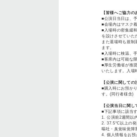
【皆様へご協力の
■公演日当日は、予
■会場内はマスク着
■入場時の密集緩和
を設けさせていたた
また退場時も規制退
ます。
■入場時に検温、
■客席内は可能な
■厚生労働省が推
いたします。入場時
【公演に関しての
■購入時にお預かり
す。(同行者様含)
【公演当日に関し
■下記事項に該当す
1. 公演前2週間
2. 37.5°C
嘔吐・臭覚味覚障害
4. 個人情報をお預