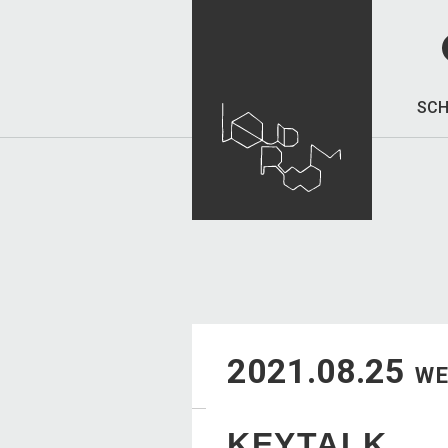
SCH
2021.08.25
W
KEYTALK