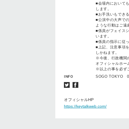
■会場内においても
します。
■お手洗いもでき
■公演中の大声で
ような行動はご遠
■係員がフェイスシ
います。
■係員の指示に従っ
■上記、注意事項を
しかねます。
※今後、行政機関の
オフィシャルホーム
※以上の事を必ず
INFO
SOGO TOKYO 0
オフィシャルHP
https://keytalkweb.com/