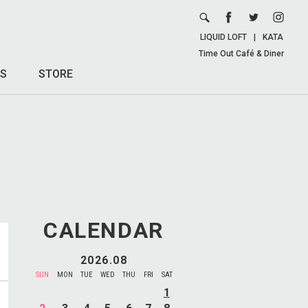
LIQUID LOFT
|
KATA
Time Out Café & Diner
S
STORE
CALENDAR
2026.08
SUN
MON
TUE
WED
THU
FRI
SAT
1