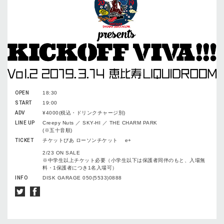
OPEN
18:30
START
19:00
ADV
¥4000(税込・ドリンクチャージ別)
LINE UP
Creepy Nuts ／ SKY-HI ／ THE CHARM PARK
(※五十音順)
TICKET
チケットぴあ ローソンチケット e+
2/23 ON SALE
※中学生以上チケット必要（小学生以下は保護者同伴のもと、入場無
料・1保護者につき1名入場可）
INFO
DISK GARAGE 050(5533)0888