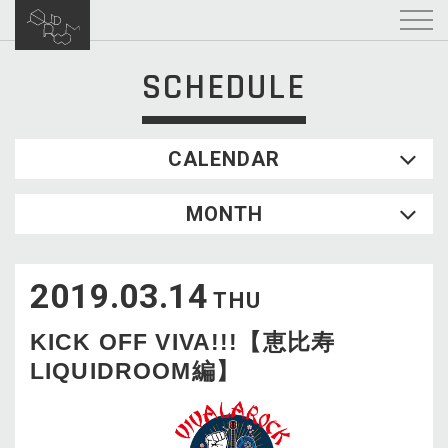
SCHEDULE
CALENDAR
2026.08
MONTH
SUN
MON
TUE
WED
THU
FRI
SAT
1
2019.03.14
2
3
4
5
6
7
8
THU
9
10
11
12
13
14
15
KICK OFF VIVA!!!【恵比寿
16
17
18
19
20
21
22
LIQUIDROOM編】
23
24
25
26
27
28
29
30
31